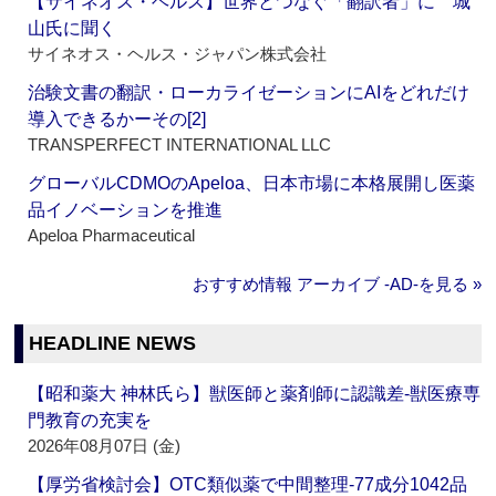
【サイネオス・ヘルス】世界とつなぐ「翻訳者」に 城
山氏に聞く
サイネオス・ヘルス・ジャパン株式会社
治験文書の翻訳・ローカライゼーションにAIをどれだけ
導入できるかーその[2]
TRANSPERFECT INTERNATIONAL LLC
グローバルCDMOのApeloa、日本市場に本格展開し医薬
品イノベーションを推進
Apeloa Pharmaceutical
おすすめ情報 アーカイブ ‐AD‐を見る »
HEADLINE NEWS
【昭和薬大 神林氏ら】獣医師と薬剤師に認識差‐獣医療専
門教育の充実を
2026年08月07日 (金)
【厚労省検討会】OTC類似薬で中間整理‐77成分1042品