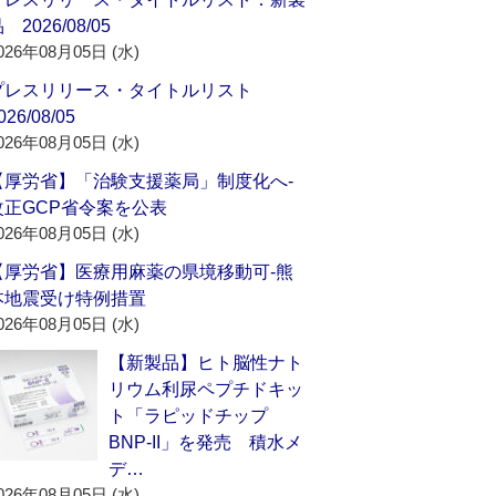
 2026/08/05
026年08月05日 (水)
プレスリリース・タイトルリスト
026/08/05
026年08月05日 (水)
【厚労省】「治験支援薬局」制度化へ‐
改正GCP省令案を公表
026年08月05日 (水)
【厚労省】医療用麻薬の県境移動可‐熊
本地震受け特例措置
026年08月05日 (水)
【新製品】ヒト脳性ナト
リウム利尿ペプチドキッ
ト「ラピッドチップ
BNP-II」を発売 積水メ
デ…
026年08月05日 (水)