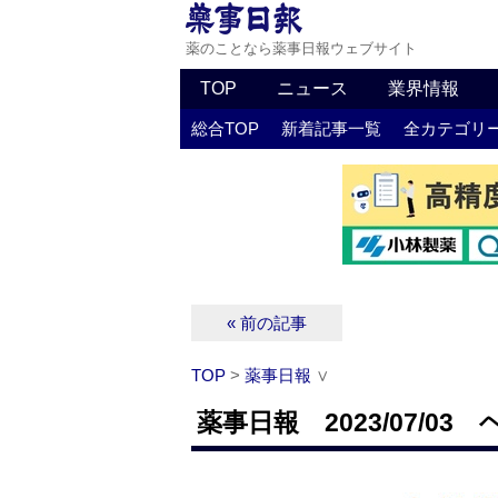
薬のことなら薬事日報ウェブサイト
TOP
ニュース
業界情報
総合TOP
新着記事一覧
全カテゴリ
« 前の記事
TOP
>
薬事日報
∨
薬事日報 2023/07/03