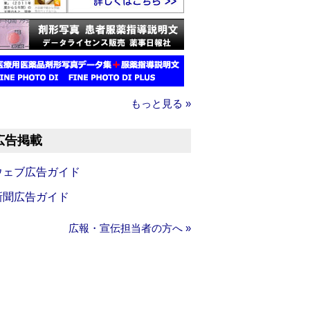
もっと見る »
広告掲載
ウェブ広告ガイド
新聞広告ガイド
広報・宣伝担当者の方へ »