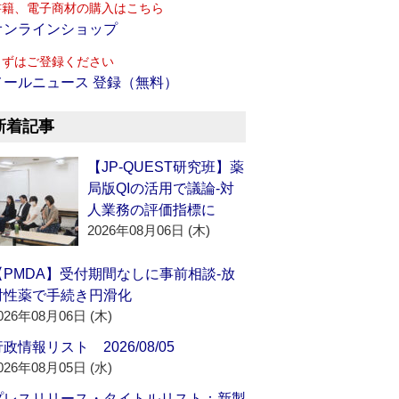
書籍、電子商材の購入はこちら
オンラインショップ
まずはご登録ください
メールニュース 登録（無料）
新着記事
【JP-QUEST研究班】薬
局版QIの活用で議論‐対
人業務の評価指標に
2026年08月06日 (木)
【PMDA】受付期間なしに事前相談‐放
射性薬で手続き円滑化
026年08月06日 (木)
政情報リスト 2026/08/05
026年08月05日 (水)
プレスリリース・タイトルリスト：新製