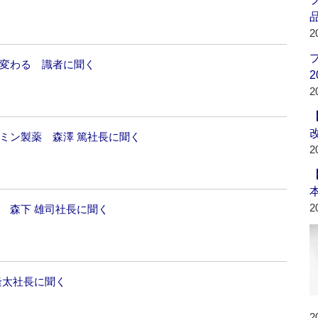
品
2
う変わる 識者に聞く
2
2
ミン製薬 森澤 篤社長に聞く
2
2
 森下 雄司社長に聞く
隆太社長に聞く
2