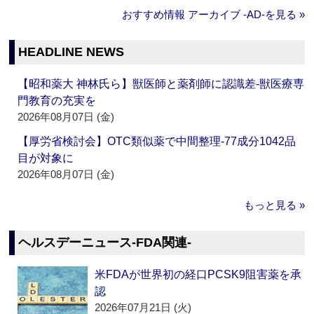
おすすめ情報 アーカイブ ‐AD‐を見る »
HEADLINE NEWS
【昭和薬大 神林氏ら】獣医師と薬剤師に認識差‐獣医療専
門教育の充実を
2026年08月07日 (金)
【厚労省検討会】OTC類似薬で中間整理‐77成分1042品
目が対象に
2026年08月07日 (金)
もっと見る »
ヘルスデーニュース‐FDA関連‐
米FDAが世界初の経口PCSK9阻害薬を承
認
2026年07月21日 (火)