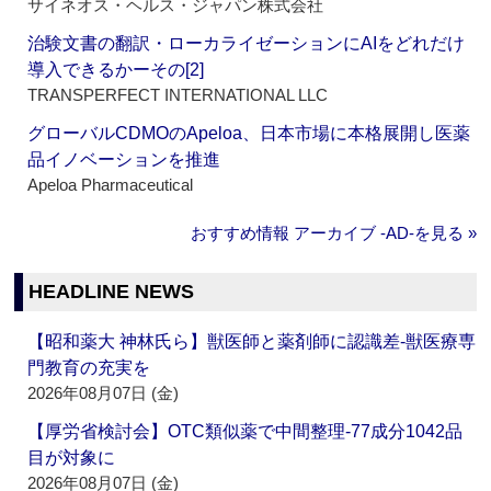
サイネオス・ヘルス・ジャパン株式会社
治験文書の翻訳・ローカライゼーションにAIをどれだけ
導入できるかーその[2]
TRANSPERFECT INTERNATIONAL LLC
グローバルCDMOのApeloa、日本市場に本格展開し医薬
品イノベーションを推進
Apeloa Pharmaceutical
おすすめ情報 アーカイブ ‐AD‐を見る »
HEADLINE NEWS
【昭和薬大 神林氏ら】獣医師と薬剤師に認識差‐獣医療専
門教育の充実を
2026年08月07日 (金)
【厚労省検討会】OTC類似薬で中間整理‐77成分1042品
目が対象に
2026年08月07日 (金)