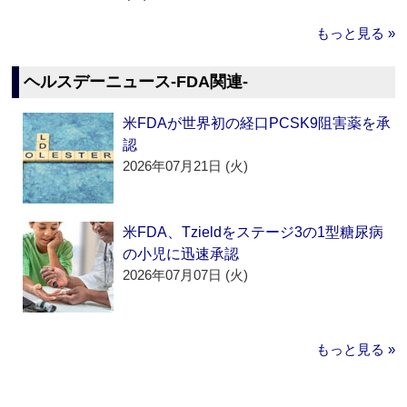
もっと見る »
ヘルスデーニュース‐FDA関連‐
米FDAが世界初の経口PCSK9阻害薬を承
認
2026年07月21日 (火)
米FDA、Tzieldをステージ3の1型糖尿病
の小児に迅速承認
2026年07月07日 (火)
もっと見る »