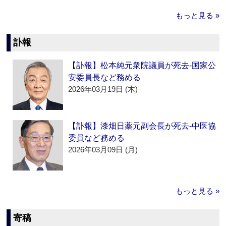
もっと見る »
訃報
【訃報】松本純元衆院議員が死去‐国家公
安委員長など務める
2026年03月19日 (木)
【訃報】漆畑日薬元副会長が死去‐中医協
委員など務める
2026年03月09日 (月)
もっと見る »
寄稿