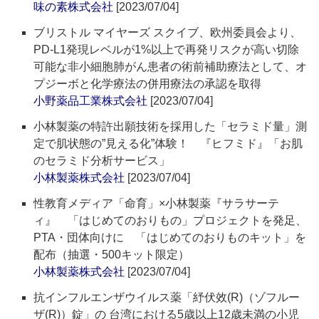
味の素株式会社
[2023/07/04]
ブリストル マイヤーズ スクイブ、欧州委員会より、
PD‐L1発現レベルが1%以上で再発リスクが高い切除
可能な非小細胞肺がん患者の術前補助療法として、オ
プジーボと化学療法の併用療法の承認を取得
小野薬品工業株式会社
[2023/07/04]
小林製薬の特許出願技術を採用した「セラミド量」測
定で肌状態の”見える化”体験！ 『ヒフミド』「お肌
のセラミド分析サービス」
小林製薬株式会社
[2023/07/04]
性教育メディア「命育」×小林製薬『サラサーテ
ィ』 「はじめてのおりもの」プロジェクトを発足、
PTA・団体向けに 「はじめてのおりものキット」を
配布（抽選・500キット限定）
小林製薬株式会社
[2023/07/04]
抗インフルエンザウイルス薬「紓伏效(R)（ゾフルー
ザ(R)）錠」の 台湾における5歳以上12歳未満の小児