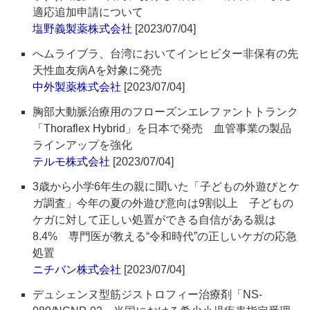
適応追加申請について
塩野義製薬株式会社
[2023/07/04]
へムライブラ、台湾においてインヒビター非保有の先
天性血友病Aを対象に発売
中外製薬株式会社
[2023/07/04]
胸部大動脈治療用のフローズンエレファントトランク
「Thoraflex Hybrid」を日本で発売 血管事業の製品
ラインアップを強化
テルモ株式会社
[2023/07/04]
3歳から小学6年生の親に聞いた「子どもの外遊びとケ
ガ調査」今年の夏の外遊び意向は9割以上 子どもの
ケガに対して正しい処置ができる自信がある親は
8.4% 専門医が教える“令和時代”の正しいケガの応急
処置
ニチバン株式会社
[2023/07/04]
デュシェンヌ型筋ジストロフィー治療剤「NS-