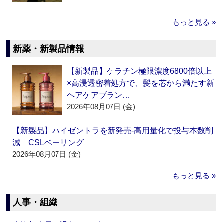
もっと見る »
新薬・新製品情報
【新製品】ケラチン極限濃度6800倍以上
×高浸透密着処方で、髪を芯から満たす新
ヘアケアブラン…
2026年08月07日 (金)
【新製品】ハイゼントラを新発売‐高用量化で投与本数削
減 CSLベーリング
2026年08月07日 (金)
もっと見る »
人事・組織