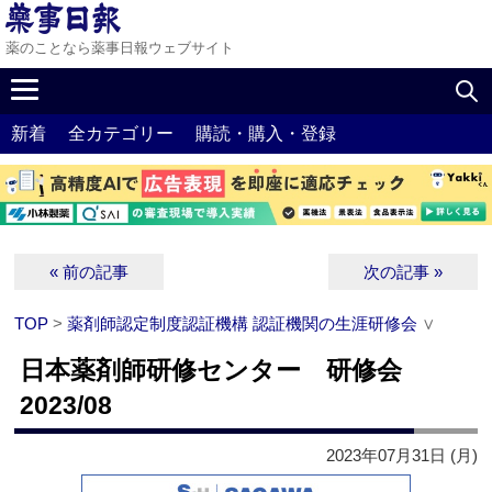
薬のことなら薬事日報ウェブサイト
新着
全カテゴリー
購読・購入・登録
« 前の記事
次の記事 »
TOP
>
薬剤師認定制度認証機構 認証機関の生涯研修会
∨
日本薬剤師研修センター 研修会
2023/08
2023年07月31日 (月)