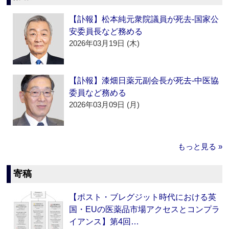
【訃報】松本純元衆院議員が死去‐国家公
安委員長など務める
2026年03月19日 (木)
【訃報】漆畑日薬元副会長が死去‐中医協
委員など務める
2026年03月09日 (月)
もっと見る »
寄稿
【ポスト・ブレグジット時代における英
国・EUの医薬品市場アクセスとコンプラ
イアンス】第4回…