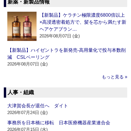
新薬・新製品情報
【新製品】ケラチン極限濃度6800倍以上
×高浸透密着処方で、髪を芯から満たす新
ヘアケアブラン…
2026年08月07日 (金)
【新製品】ハイゼントラを新発売‐高用量化で投与本数削
減 CSLベーリング
2026年08月07日 (金)
もっと見る »
人事・組織
大津賀会長が退任へ ダイト
2026年07月24日 (金)
事務所を日本橋に移転 日本医療機器産業連合会
2026年07月15日 (水)