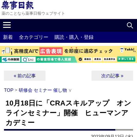
薬のことなら薬事日報ウェブサイト
新着
全カテゴリー
購読・購入・登録
« 前の記事
次の記事 »
TOP
>
研修会 セミナー 催し物
∨
10月18日に「CRAスキルアップ オン
ラインセミナー」開催 ヒューマンア
カデミー
2023年09月13日 (水)