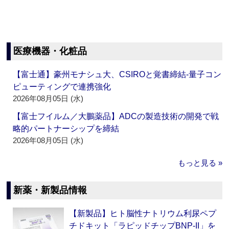
医療機器・化粧品
【富士通】豪州モナシュ大、CSIROと覚書締結‐量子コン
ピューティングで連携強化
2026年08月05日 (水)
【富士フイルム／大鵬薬品】ADCの製造技術の開発で戦
略的パートナーシップを締結
2026年08月05日 (水)
もっと見る »
新薬・新製品情報
【新製品】ヒト脳性ナトリウム利尿ペプ
チドキット「ラピッドチップBNP-II」を