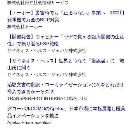
株式会社日立社会情報サービス
【トーホー】災害時でも『止まらない』事業へ 非常用
発電機で万全のBCP対策
株式会社トーホー
【開催報告】ウェビナー『FSPで変える臨床開発の生産
性』で振り返るFSP戦略
サイネオス・ヘルス・ジャパン株式会社
【サイネオス・ヘルス】世界とつなぐ「翻訳者」に 城
山氏に聞く
サイネオス・ヘルス・ジャパン株式会社
治験文書の翻訳・ローカライゼーションにAIをどれだけ
導入できるかーその[2]
TRANSPERFECT INTERNATIONAL LLC
グローバルCDMOのApeloa、日本市場に本格展開し医薬
品イノベーションを推進
Apeloa Pharmaceutical