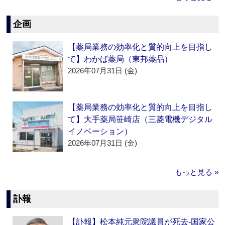
企画
【薬局業務の効率化と質的向上を目指し
て】わかば薬局（東邦薬品）
2026年07月31日 (金)
【薬局業務の効率化と質的向上を目指し
て】大手薬局笹崎店（三菱電機デジタル
イノベーション）
2026年07月31日 (金)
もっと見る »
訃報
【訃報】松本純元衆院議員が死去‐国家公