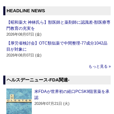
HEADLINE NEWS
【昭和薬大 神林氏ら】獣医師と薬剤師に認識差‐獣医療専
門教育の充実を
2026年08月07日 (金)
【厚労省検討会】OTC類似薬で中間整理‐77成分1042品
目が対象に
2026年08月07日 (金)
もっと見る »
ヘルスデーニュース‐FDA関連‐
米FDAが世界初の経口PCSK9阻害薬を承
認
2026年07月21日 (火)