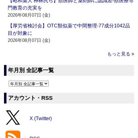
【昭和薬大 神林氏ら】獣医師と薬剤師に認識差‐獣医療専
門教育の充実を
2026年08月07日 (金)
【厚労省検討会】OTC類似薬で中間整理‐77成分1042品
目が対象に
2026年08月07日 (金)
もっと見る »
年月別 全記事一覧
アカウント・RSS
X (Twitter)