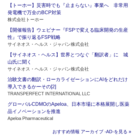
【トーホー】災害時でも『止まらない』事業へ 非常用
発電機で万全のBCP対策
株式会社トーホー
【開催報告】ウェビナー『FSPで変える臨床開発の生産
性』で振り返るFSP戦略
サイネオス・ヘルス・ジャパン株式会社
【サイネオス・ヘルス】世界とつなぐ「翻訳者」に 城
山氏に聞く
サイネオス・ヘルス・ジャパン株式会社
治験文書の翻訳・ローカライゼーションにAIをどれだけ
導入できるかーその[2]
TRANSPERFECT INTERNATIONAL LLC
グローバルCDMOのApeloa、日本市場に本格展開し医薬
品イノベーションを推進
Apeloa Pharmaceutical
おすすめ情報 アーカイブ ‐AD‐を見る »