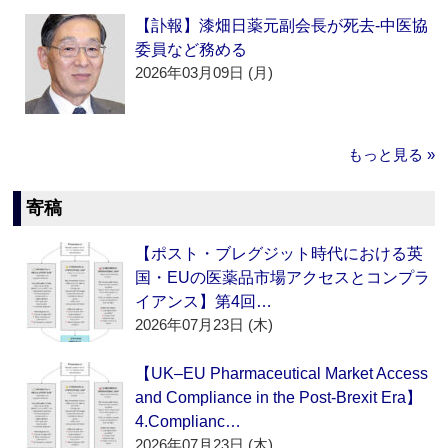
【訃報】漆畑日薬元副会長が死去‐中医協
委員など務める
2026年03月09日 (月)
もっと見る »
寄稿
【ポスト・ブレグジット時代における英
国・EUの医薬品市場アクセスとコンプラ
イアンス】第4回…
2026年07月23日 (木)
【UK–EU Pharmaceutical Market Access
and Compliance in the Post-Brexit Era】
4.Complianc…
2026年07月23日 (木)