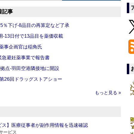
着記事
5％下げ‐8品目の再算定など了承
‐13日付で13品目を薬価収載
‐薬事企画官は稲角氏
緊急避妊薬事業で報告書
O拠点‐羽田空港隣接地に開設
‐第26回ドラッグストアショー
もっと見る »
ビス】医療従事者が副作用情報を迅速確認
サービス