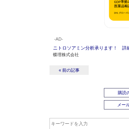
‐AD‐
ニトロソアミン分析承ります！ 詳
蝶理株式会社
« 前の記事
購読の
メー