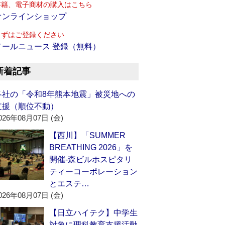
書籍、電子商材の購入はこちら
オンラインショップ
まずはご登録ください
メールニュース 登録（無料）
新着記事
各社の「令和8年熊本地震」被災地への
支援（順位不動）
026年08月07日 (金)
【西川】「SUMMER
BREATHING 2026」を
開催‐森ビルホスピタリ
ティーコーポレーション
とエステ…
026年08月07日 (金)
【日立ハイテク】中学生
対象に理科教育支援活動