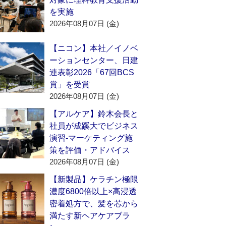
を実施
2026年08月07日 (金)
【ニコン】本社／イノベ
ーションセンター、日建
連表彰2026「67回BCS
賞」を受賞
2026年08月07日 (金)
【アルケア】鈴木会長と
社員が成蹊大でビジネス
演習‐マーケティング施
策を評価・アドバイス
2026年08月07日 (金)
【新製品】ケラチン極限
濃度6800倍以上×高浸透
密着処方で、髪を芯から
満たす新ヘアケアブラ