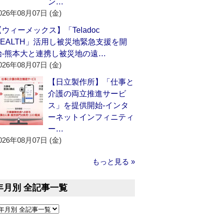
ン…
026年08月07日 (金)
【ウィーメックス】「Teladoc
HEALTH」活用し被災地緊急支援を開
始‐熊本大と連携し被災地の遠…
026年08月07日 (金)
【日立製作所】「仕事と
介護の両立推進サービ
ス」を提供開始‐インタ
ーネットインフィニティ
ー…
026年08月07日 (金)
もっと見る »
年月別 全記事一覧