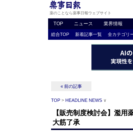
薬のことなら薬事日報ウェブサイト
TOP
ニュース
業界情報
総合TOP
新着記事一覧
全カテゴリ
« 前の記事
TOP
>
HEADLINE NEWS
∨
【販売制度検討会】濫用
大筋了承