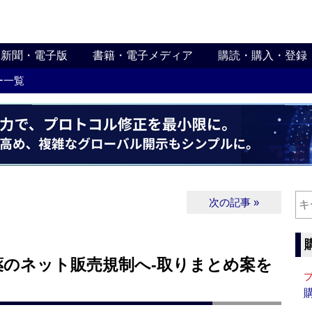
新聞・電子版
書籍・電子メディア
購読・購入・登録
ー一覧
次の記事 »
薬のネット販売規制へ‐取りまとめ案を