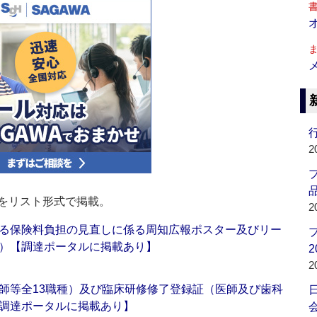
行
2
品
をリスト形式で掲載。
2
る保険料負担の見直しに係る周知広報ポスター及びリー
）【調達ポータルに掲載あり】
2
2
師等全13職種）及び臨床研修修了登録証（医師及び歯科
調達ポータルに掲載あり】
会