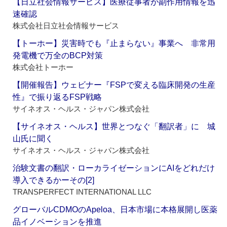
【日立社会情報サービス】医療従事者が副作用情報を迅
速確認
株式会社日立社会情報サービス
【トーホー】災害時でも『止まらない』事業へ 非常用
発電機で万全のBCP対策
株式会社トーホー
【開催報告】ウェビナー『FSPで変える臨床開発の生産
性』で振り返るFSP戦略
サイネオス・ヘルス・ジャパン株式会社
【サイネオス・ヘルス】世界とつなぐ「翻訳者」に 城
山氏に聞く
サイネオス・ヘルス・ジャパン株式会社
治験文書の翻訳・ローカライゼーションにAIをどれだけ
導入できるかーその[2]
TRANSPERFECT INTERNATIONAL LLC
グローバルCDMOのApeloa、日本市場に本格展開し医薬
品イノベーションを推進