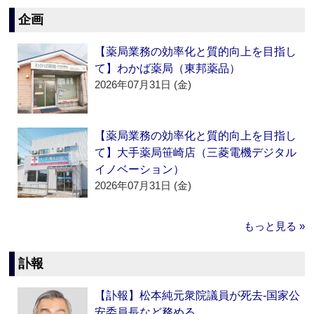
企画
【薬局業務の効率化と質的向上を目指し
て】わかば薬局（東邦薬品）
2026年07月31日 (金)
【薬局業務の効率化と質的向上を目指し
て】大手薬局笹崎店（三菱電機デジタル
イノベーション）
2026年07月31日 (金)
もっと見る »
訃報
【訃報】松本純元衆院議員が死去‐国家公
安委員長など務める