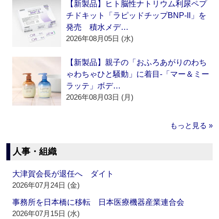
【新製品】ヒト脳性ナトリウム利尿ペプ
チドキット「ラピッドチップBNP-II」を
発売 積水メデ…
2026年08月05日 (水)
【新製品】親子の「おふろあがりのわち
ゃわちゃひと騒動」に着目‐「マー＆ミー
ラッテ」ボデ…
2026年08月03日 (月)
もっと見る »
人事・組織
大津賀会長が退任へ ダイト
2026年07月24日 (金)
事務所を日本橋に移転 日本医療機器産業連合会
2026年07月15日 (水)