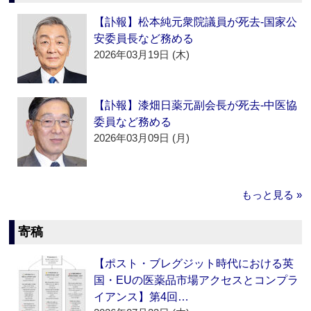
【訃報】松本純元衆院議員が死去‐国家公
安委員長など務める
2026年03月19日 (木)
【訃報】漆畑日薬元副会長が死去‐中医協
委員など務める
2026年03月09日 (月)
もっと見る »
寄稿
【ポスト・ブレグジット時代における英
国・EUの医薬品市場アクセスとコンプラ
イアンス】第4回…