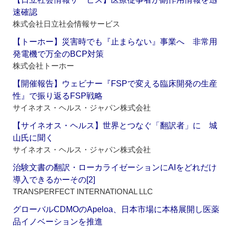
速確認
株式会社日立社会情報サービス
【トーホー】災害時でも『止まらない』事業へ 非常用
発電機で万全のBCP対策
株式会社トーホー
【開催報告】ウェビナー『FSPで変える臨床開発の生産
性』で振り返るFSP戦略
サイネオス・ヘルス・ジャパン株式会社
【サイネオス・ヘルス】世界とつなぐ「翻訳者」に 城
山氏に聞く
サイネオス・ヘルス・ジャパン株式会社
治験文書の翻訳・ローカライゼーションにAIをどれだけ
導入できるかーその[2]
TRANSPERFECT INTERNATIONAL LLC
グローバルCDMOのApeloa、日本市場に本格展開し医薬
品イノベーションを推進