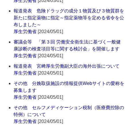
厚生労働省
[2024/05/01]
報道発表 危険ドラッグの成分１物質及び３物質群を
新たに指定薬物に指定～指定薬物等を定める省令を公
布しました～
厚生労働省
[2024/05/01]
審議会等 「第３回 労働安全衛生法に基づく一般健
康診断の検査項目等に関する検討会」を開催します
厚生労働省
[2024/05/01]
報道発表 宮﨑厚生労働副大臣の海外出張について
厚生労働省
[2024/05/01]
その他 分娩取扱施設の情報提供Webサイトの愛称を
募集します
厚生労働省
[2024/05/01]
その他 セルフメディケーション税制（医療費控除の
特例）について
厚生労働省
[2024/05/01]