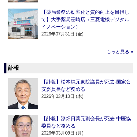
【薬局業務の効率化と質的向上を目指し
て】大手薬局笹崎店（三菱電機デジタル
イノベーション）
2026年07月31日 (金)
もっと見る »
訃報
【訃報】松本純元衆院議員が死去‐国家公
安委員長など務める
2026年03月19日 (木)
【訃報】漆畑日薬元副会長が死去‐中医協
委員など務める
2026年03月09日 (月)