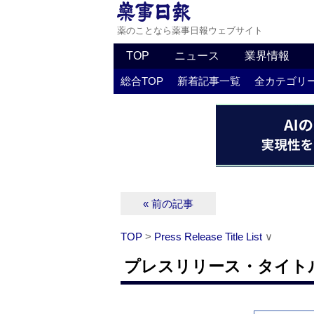
薬のことなら薬事日報ウェブサイト
TOP
ニュース
業界情報
総合TOP
新着記事一覧
全カテゴリ
« 前の記事
TOP
>
Press Release Title List
∨
プレスリリース・タイトルリス