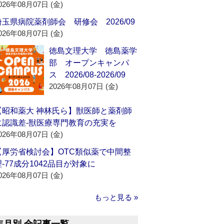
026年08月07日 (金)
埼玉県病院薬剤師会 研修会 2026/09
026年08月07日 (金)
徳島文理大学 徳島薬学
部 オープンキャンパ
ス 2026/08-2026/09
2026年08月07日 (金)
【昭和薬大 神林氏ら】獣医師と薬剤師
に認識差‐獣医療専門教育の充実を
026年08月07日 (金)
【厚労省検討会】OTC類似薬で中間整
理‐77成分1042品目が対象に
026年08月07日 (金)
もっと見る »