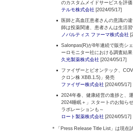
のカスタムメイドサービスを評価
テルモ株式会社
[2024/05/17]
医師と高血圧患者さんの意識の違
師は投薬関連、患者さんは生活習
ノバルティス ファーマ株式会社
[
Salonpas(R)が8年連続で販
ーロモニター社における調査結果
久光製薬株式会社
[2024/05/17]
ファイザーとビオンテック、COVI
クロン株 XBB.1.5)」発売
ファイザー株式会社
[2024/05/17]
2024年春、健康経営の進捗と
2024睡眠＋」スタートのお知ら
ラボレーションも～
ロート製薬株式会社
[2024/05/17]
＊「Press Release Title List