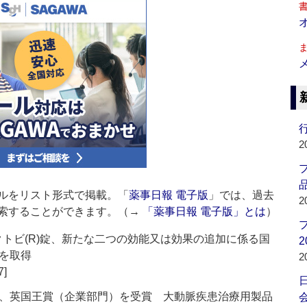
行
2
品
ルをリスト形式で掲載。「
薬事日報 電子版
」では、過去
2
索することができます。（→
「薬事日報 電子版」とは
）
クトビ(R)錠、新たな二つの効能又は効果の追加に係る国
2
を取得
2
7]
、英国王賞（企業部門）を受賞 大動脈疾患治療用製品
会