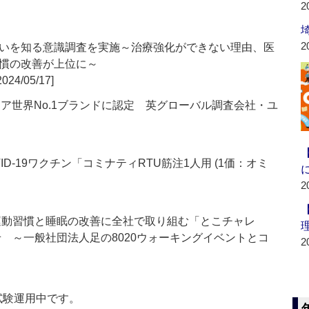
2
2
いを知る意識調査を実施～治療強化ができない理由、医
慣の改善が上位に～
2024/05/17]
売シェア世界No.1ブランドに認定 英グローバル調査会社・ユ
D-19ワクチン「コミナティRTU筋注1人用 (1価：オミ
2
、運動習慣と睡眠の改善に全社で取り組む「とこチャレ
せ ～一般社団法人足の8020ウォーキングイベントとコ
2
」は現在試験運用中です。