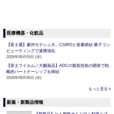
医療機器・化粧品
【富士通】豪州モナシュ大、CSIROと覚書締結‐量子コン
ピューティングで連携強化
2026年08月05日 (水)
【富士フイルム／大鵬薬品】ADCの製造技術の開発で戦
略的パートナーシップを締結
2026年08月05日 (水)
もっと見る »
新薬・新製品情報
【新製品】ヒト脳性ナトリウム利尿ペプ