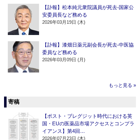
【訃報】松本純元衆院議員が死去‐国家公
安委員長など務める
2026年03月19日 (木)
【訃報】漆畑日薬元副会長が死去‐中医協
委員など務める
2026年03月09日 (月)
もっと見る »
寄稿
【ポスト・ブレグジット時代における英
国・EUの医薬品市場アクセスとコンプラ
イアンス】第4回…
2026年07月23日 (木)