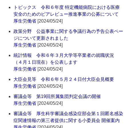
トピックス 令和６年度 特定機能病院における医療
安全のためのピアレビュー推進事業の公募について
厚生労働省
[2024/05/24]
政策分野 公益事業に関する争議行為の予告公表ペー
ジについて更新されました
厚生労働省
[2024/05/24]
統計情報 令和６年３月大学等卒業者の就職状況
（４月１日現在）を公表します
厚生労働省
[2024/05/24]
大臣会見等 令和６年５月２４日付大臣会見概要
厚生労働省
[2024/05/24]
審議会等 第19回所属集団判定会議の開催
厚生労働省
[2024/05/24]
審議会等 厚生科学審議会感染症部会第１回匿名感染
症関連情報の第三者提供に関する小委員会 開催案内
厚生労働省
[2024/05/24]