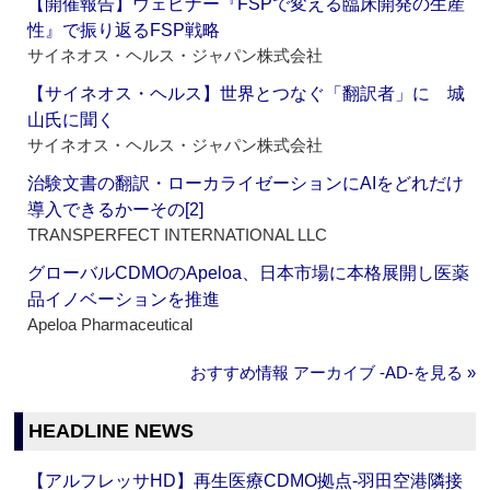
【開催報告】ウェビナー『FSPで変える臨床開発の生産
性』で振り返るFSP戦略
サイネオス・ヘルス・ジャパン株式会社
【サイネオス・ヘルス】世界とつなぐ「翻訳者」に 城
山氏に聞く
サイネオス・ヘルス・ジャパン株式会社
治験文書の翻訳・ローカライゼーションにAIをどれだけ
導入できるかーその[2]
TRANSPERFECT INTERNATIONAL LLC
グローバルCDMOのApeloa、日本市場に本格展開し医薬
品イノベーションを推進
Apeloa Pharmaceutical
おすすめ情報 アーカイブ ‐AD‐を見る »
HEADLINE NEWS
【アルフレッサHD】再生医療CDMO拠点‐羽田空港隣接