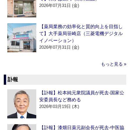
2026年07月31日 (金)
【薬局業務の効率化と質的向上を目指し
て】大手薬局笹崎店（三菱電機デジタル
イノベーション）
2026年07月31日 (金)
もっと見る »
訃報
【訃報】松本純元衆院議員が死去‐国家公
安委員長など務める
2026年03月19日 (木)
【訃報】漆畑日薬元副会長が死去‐中医協