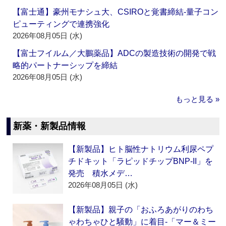
【富士通】豪州モナシュ大、CSIROと覚書締結‐量子コン
ピューティングで連携強化
2026年08月05日 (水)
【富士フイルム／大鵬薬品】ADCの製造技術の開発で戦
略的パートナーシップを締結
2026年08月05日 (水)
もっと見る »
新薬・新製品情報
【新製品】ヒト脳性ナトリウム利尿ペプ
チドキット「ラピッドチップBNP-II」を
発売 積水メデ…
2026年08月05日 (水)
【新製品】親子の「おふろあがりのわち
ゃわちゃひと騒動」に着目‐「マー＆ミー