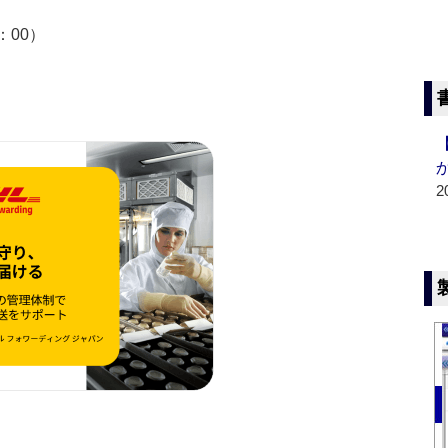
7：00）
2