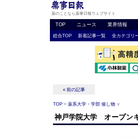
薬のことなら薬事日報ウェブサイト
TOP
ニュース
業界情報
総合TOP
新着記事一覧
全カテゴリ
« 前の記事
TOP
>
薬系大学・学部 催し物
∨
神戸学院大学 オープンキャンパ