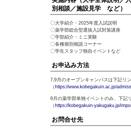
別相談／施設見学 など）
〇大学紹介・2025年度入試説明
〇薬学部総合型選抜入試対策講座
〇学部紹介・ミニ実験
〇各種個別相談コーナー
〇学生スタッフ独自イベントなど
お申込み方法
7,9月のオープンキャンパスは下記リ
（
https://www.kobegakuin.ac.jp/admi
8月の薬学部単独イベントのみ、下記
（
https://kobegakuin-yakugaku.jp/impo
お問合せ先