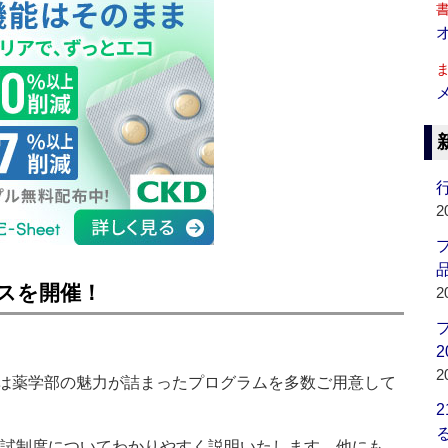
行
2
品
パスを開催！
2
2
2
は薬学部の魅力が詰まったプログラムを多数ご用意して
度入試制度についてわかりやすく説明いたします。他にも、