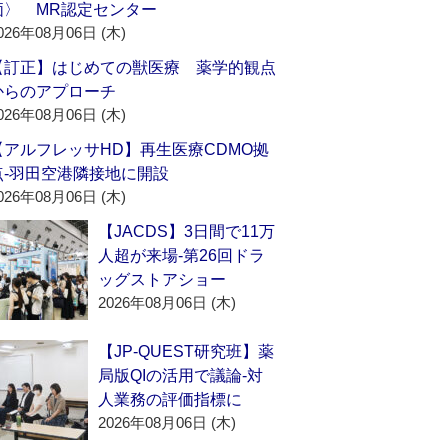
価〉 MR認定センター
026年08月06日 (木)
【訂正】はじめての獣医療 薬学的観点
からのアプローチ
026年08月06日 (木)
【アルフレッサHD】再生医療CDMO拠
点‐羽田空港隣接地に開設
026年08月06日 (木)
【JACDS】3日間で11万
人超が来場‐第26回ドラ
ッグストアショー
2026年08月06日 (木)
【JP-QUEST研究班】薬
局版QIの活用で議論‐対
人業務の評価指標に
2026年08月06日 (木)