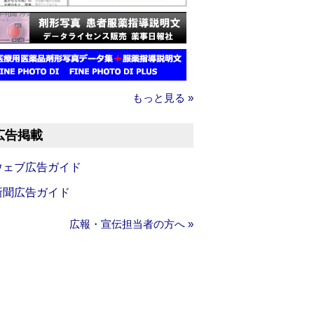
もっと見る »
広告掲載
ウェブ広告ガイド
新聞広告ガイド
広報・宣伝担当者の方へ »