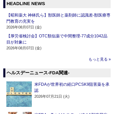
HEADLINE NEWS
【昭和薬大 神林氏ら】獣医師と薬剤師に認識差‐獣医療専
門教育の充実を
2026年08月07日 (金)
【厚労省検討会】OTC類似薬で中間整理‐77成分1042品
目が対象に
2026年08月07日 (金)
もっと見る »
ヘルスデーニュース‐FDA関連‐
米FDAが世界初の経口PCSK9阻害薬を承
認
2026年07月21日 (火)