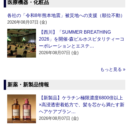
医療機器・化粧品
各社の「令和8年熊本地震」被災地への支援（順位不動）
2026年08月07日 (金)
【西川】「SUMMER BREATHING
2026」を開催‐森ビルホスピタリティーコ
ーポレーションとエステ…
2026年08月07日 (金)
もっと見る »
新薬・新製品情報
【新製品】ケラチン極限濃度6800倍以上
×高浸透密着処方で、髪を芯から満たす新
ヘアケアブラン…
2026年08月07日 (金)