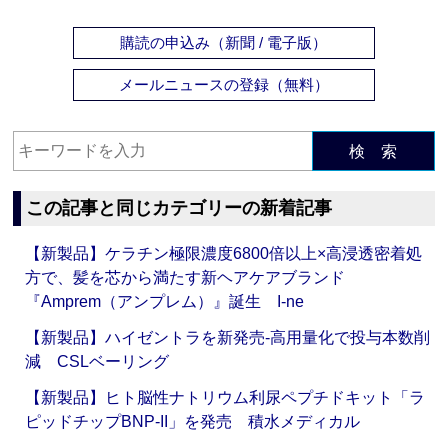
購読の申込み（新聞 / 電子版）
メールニュースの登録（無料）
検 索
この記事と同じカテゴリーの新着記事
【新製品】ケラチン極限濃度6800倍以上×高浸透密着処
方で、髪を芯から満たす新ヘアケアブランド
『Amprem（アンプレム）』誕生 I-ne
【新製品】ハイゼントラを新発売‐高用量化で投与本数削
減 CSLベーリング
【新製品】ヒト脳性ナトリウム利尿ペプチドキット「ラ
ピッドチップBNP-II」を発売 積水メディカル