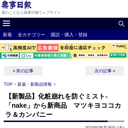
薬のことなら薬事日報ウェブサイト
新着
全カテゴリー
購読・購入・登録
« 前の記事
次の記事 »
TOP
>
新薬・新製品情報
∨
【新製品】化粧崩れを防ぐミスト‐
「nake」から新商品 マツキヨココカ
ラ＆カンパニー
2024年06月26日 (水)