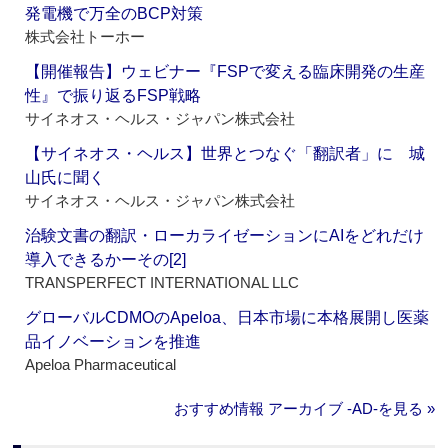
発電機で万全のBCP対策
株式会社トーホー
【開催報告】ウェビナー『FSPで変える臨床開発の生産
性』で振り返るFSP戦略
サイネオス・ヘルス・ジャパン株式会社
【サイネオス・ヘルス】世界とつなぐ「翻訳者」に 城
山氏に聞く
サイネオス・ヘルス・ジャパン株式会社
治験文書の翻訳・ローカライゼーションにAIをどれだけ
導入できるかーその[2]
TRANSPERFECT INTERNATIONAL LLC
グローバルCDMOのApeloa、日本市場に本格展開し医薬
品イノベーションを推進
Apeloa Pharmaceutical
おすすめ情報 アーカイブ ‐AD‐を見る »