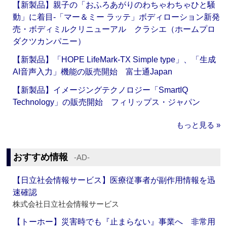
【新製品】親子の「おふろあがりのわちゃわちゃひと騒
動」に着目‐「マー＆ミー ラッテ」ボディローション新発
売・ボディミルクリニューアル クラシエ（ホームプロ
ダクツカンパニー）
【新製品】「HOPE LifeMark-TX Simple type」、「生成
AI音声入力」機能の販売開始 富士通Japan
【新製品】イメージングテクノロジー「SmartIQ
Technology」の販売開始 フィリップス・ジャパン
もっと見る »
おすすめ情報
‐AD‐
【日立社会情報サービス】医療従事者が副作用情報を迅
速確認
株式会社日立社会情報サービス
【トーホー】災害時でも『止まらない』事業へ 非常用