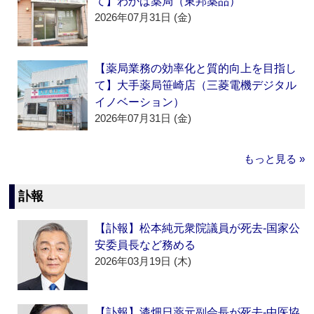
て】わかば薬局（東邦薬品）
2026年07月31日 (金)
【薬局業務の効率化と質的向上を目指し
て】大手薬局笹崎店（三菱電機デジタル
イノベーション）
2026年07月31日 (金)
もっと見る »
訃報
【訃報】松本純元衆院議員が死去‐国家公
安委員長など務める
2026年03月19日 (木)
【訃報】漆畑日薬元副会長が死去‐中医協