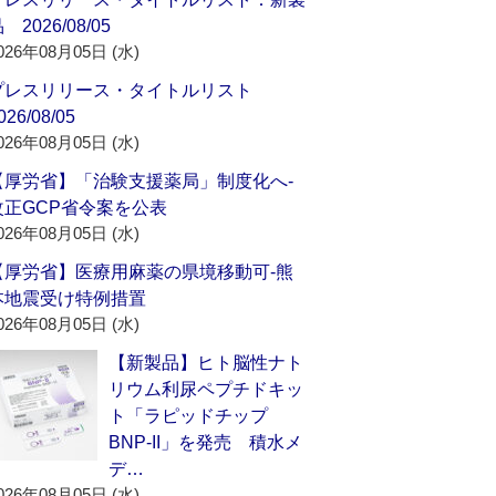
 2026/08/05
026年08月05日 (水)
プレスリリース・タイトルリスト
026/08/05
026年08月05日 (水)
【厚労省】「治験支援薬局」制度化へ‐
改正GCP省令案を公表
026年08月05日 (水)
【厚労省】医療用麻薬の県境移動可‐熊
本地震受け特例措置
026年08月05日 (水)
【新製品】ヒト脳性ナト
リウム利尿ペプチドキッ
ト「ラピッドチップ
BNP-II」を発売 積水メ
デ…
026年08月05日 (水)