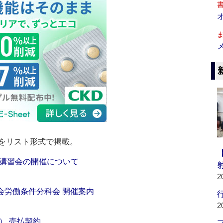
をリスト形式で掲載。
講習会の開催について
2
会労働条件分科会 開催案内
行
2
） 売払契約