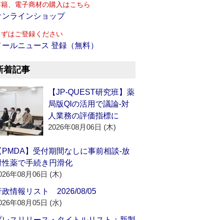
書籍、電子商材の購入はこちら
オンラインショップ
まずはご登録ください
メールニュース 登録（無料）
新着記事
【JP-QUEST研究班】薬
局版QIの活用で議論‐対
人業務の評価指標に
2026年08月06日 (木)
【PMDA】受付期間なしに事前相談‐放
射性薬で手続き円滑化
026年08月06日 (木)
政情報リスト 2026/08/05
026年08月05日 (水)
プレスリリース・タイトルリスト：新製