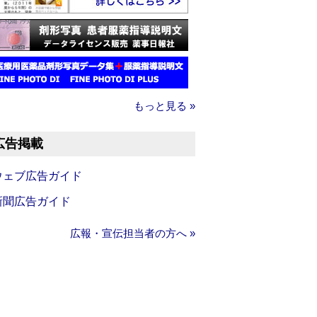
もっと見る »
広告掲載
ウェブ広告ガイド
新聞広告ガイド
広報・宣伝担当者の方へ »