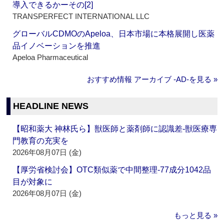
導入できるかーその[2]
TRANSPERFECT INTERNATIONAL LLC
グローバルCDMOのApeloa、日本市場に本格展開し医薬
品イノベーションを推進
Apeloa Pharmaceutical
おすすめ情報 アーカイブ ‐AD‐を見る »
HEADLINE NEWS
【昭和薬大 神林氏ら】獣医師と薬剤師に認識差‐獣医療専
門教育の充実を
2026年08月07日 (金)
【厚労省検討会】OTC類似薬で中間整理‐77成分1042品
目が対象に
2026年08月07日 (金)
もっと見る »