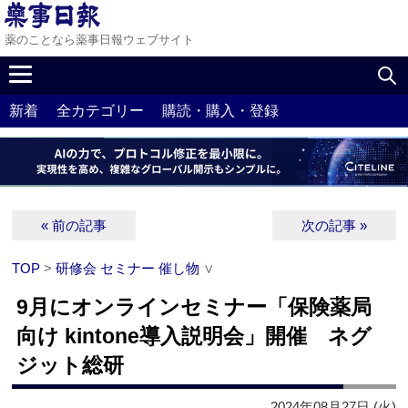
薬のことなら薬事日報ウェブサイト
新着
全カテゴリー
購読・購入・登録
« 前の記事
次の記事 »
TOP
>
研修会 セミナー 催し物
∨
9月にオンラインセミナー「保険薬局
向け kintone導入説明会」開催 ネグ
ジット総研
2024年08月27日 (火)