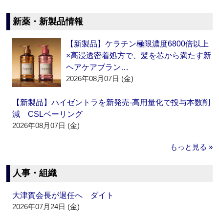
新薬・新製品情報
【新製品】ケラチン極限濃度6800倍以上
×高浸透密着処方で、髪を芯から満たす新
ヘアケアブラン…
2026年08月07日 (金)
【新製品】ハイゼントラを新発売‐高用量化で投与本数削
減 CSLベーリング
2026年08月07日 (金)
もっと見る »
人事・組織
大津賀会長が退任へ ダイト
2026年07月24日 (金)