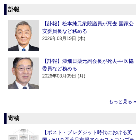
訃報
【訃報】松本純元衆院議員が死去‐国家公
安委員長など務める
2026年03月19日 (木)
【訃報】漆畑日薬元副会長が死去‐中医協
委員など務める
2026年03月09日 (月)
もっと見る »
寄稿
【ポスト・ブレグジット時代における英
国・EUの医薬品市場アクセスとコンプラ