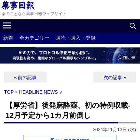
薬のことなら薬事日報ウェブサイト
新着
全カテゴリー
購読・購入・登録
« 前の記事
次の記事 »
TOP
>
HEADLINE NEWS
∨
【厚労省】後発麻酔薬、初の特例収載‐
12月予定から1カ月前倒し
2024年11月13日 (水)