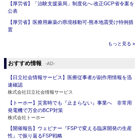
【厚労省】「治験支援薬局」制度化へ‐改正GCP省令案を
公表
【厚労省】医療用麻薬の県境移動可‐熊本地震受け特例措
置
もっと見る »
おすすめ情報
‐AD‐
【日立社会情報サービス】医療従事者が副作用情報を迅
速確認
株式会社日立社会情報サービス
【トーホー】災害時でも『止まらない』事業へ 非常用
発電機で万全のBCP対策
株式会社トーホー
【開催報告】ウェビナー『FSPで変える臨床開発の生産
性』で振り返るFSP戦略