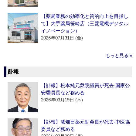
【薬局業務の効率化と質的向上を目指し
て】大手薬局笹崎店（三菱電機デジタル
イノベーション）
2026年07月31日 (金)
もっと見る »
訃報
【訃報】松本純元衆院議員が死去‐国家公
安委員長など務める
2026年03月19日 (木)
【訃報】漆畑日薬元副会長が死去‐中医協
委員など務める