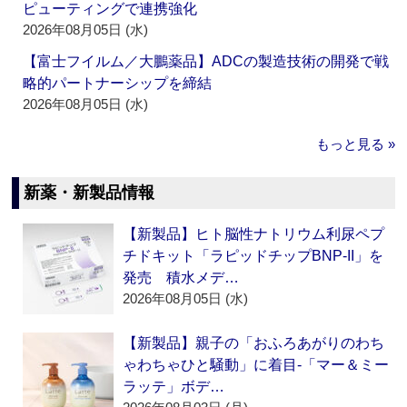
ピューティングで連携強化
2026年08月05日 (水)
【富士フイルム／大鵬薬品】ADCの製造技術の開発で戦
略的パートナーシップを締結
2026年08月05日 (水)
もっと見る »
新薬・新製品情報
【新製品】ヒト脳性ナトリウム利尿ペプ
チドキット「ラピッドチップBNP-II」を
発売 積水メデ…
2026年08月05日 (水)
【新製品】親子の「おふろあがりのわち
ゃわちゃひと騒動」に着目‐「マー＆ミー
ラッテ」ボデ…