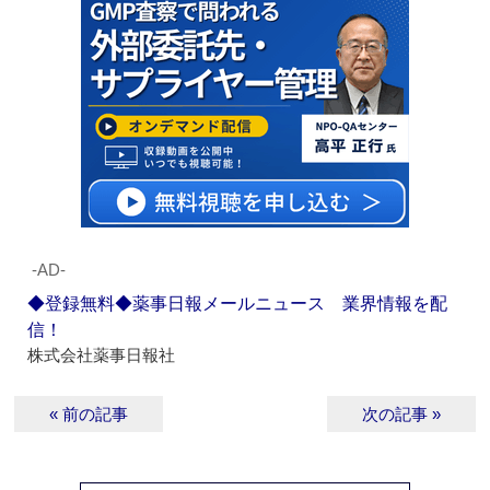
‐AD‐
◆登録無料◆薬事日報メールニュース 業界情報を配
信！
株式会社薬事日報社
« 前の記事
次の記事 »