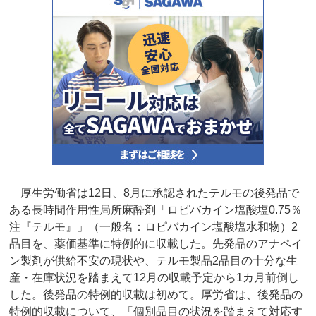
厚生労働省は12日、8月に承認されたテルモの後発品で
ある長時間作用性局所麻酔剤「ロピバカイン塩酸塩0.75％
注『テルモ』」（一般名：ロピバカイン塩酸塩水和物）2
品目を、薬価基準に特例的に収載した。先発品のアナペイ
ン製剤が供給不安の現状や、テルモ製品2品目の十分な生
産・在庫状況を踏まえて12月の収載予定から1カ月前倒し
した。後発品の特例的収載は初めて。厚労省は、後発品の
特例的収載について、「個別品目の状況を踏まえて対応す