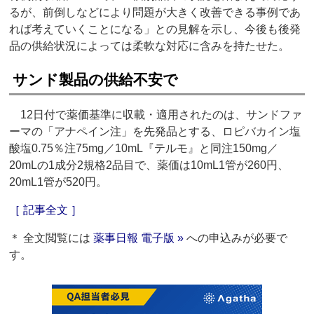
るが、前倒しなどにより問題が大きく改善できる事例であ
れば考えていくことになる」との見解を示し、今後も後発
品の供給状況によっては柔軟な対応に含みを持たせた。
サンド製品の供給不安で
12日付で薬価基準に収載・適用されたのは、サンドファ
ーマの「アナペイン注」を先発品とする、ロピバカイン塩
酸塩0.75％注75mg／10‌mL『テルモ』と同注150mg／
20‌mLの1成分2規格2品目で、薬価は10‌mL1管が260円、
20‌mL1管が520円。
［ 記事全文 ］
＊ 全文閲覧には
薬事日報 電子版 »
への申込みが必要で
す。