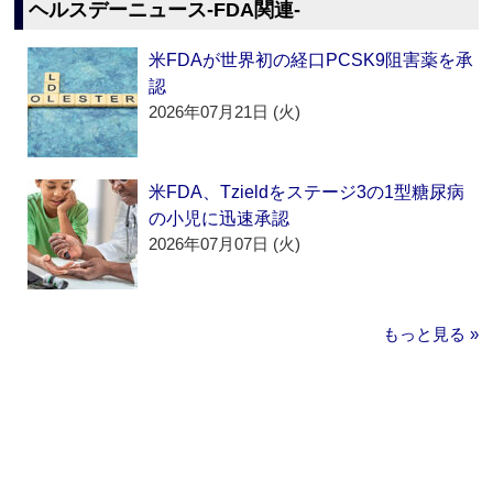
ヘルスデーニュース‐FDA関連‐
米FDAが世界初の経口PCSK9阻害薬を承
認
2026年07月21日 (火)
米FDA、Tzieldをステージ3の1型糖尿病
の小児に迅速承認
2026年07月07日 (火)
もっと見る »