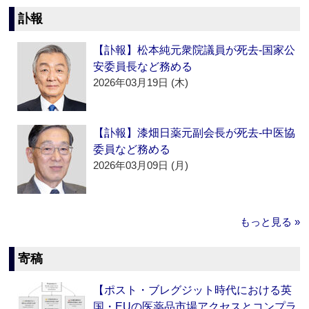
訃報
【訃報】松本純元衆院議員が死去‐国家公
安委員長など務める
2026年03月19日 (木)
【訃報】漆畑日薬元副会長が死去‐中医協
委員など務める
2026年03月09日 (月)
もっと見る »
寄稿
【ポスト・ブレグジット時代における英
国・EUの医薬品市場アクセスとコンプラ