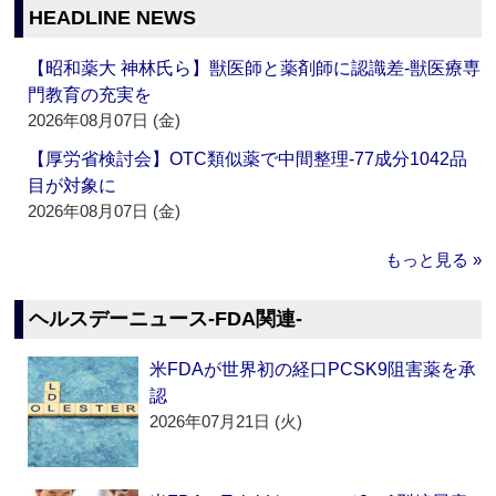
HEADLINE NEWS
【昭和薬大 神林氏ら】獣医師と薬剤師に認識差‐獣医療専
門教育の充実を
2026年08月07日 (金)
【厚労省検討会】OTC類似薬で中間整理‐77成分1042品
目が対象に
2026年08月07日 (金)
もっと見る »
ヘルスデーニュース‐FDA関連‐
米FDAが世界初の経口PCSK9阻害薬を承
認
2026年07月21日 (火)