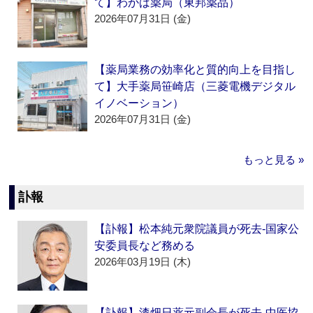
て】わかば薬局（東邦薬品）
2026年07月31日 (金)
【薬局業務の効率化と質的向上を目指し
て】大手薬局笹崎店（三菱電機デジタル
イノベーション）
2026年07月31日 (金)
もっと見る »
訃報
【訃報】松本純元衆院議員が死去‐国家公
安委員長など務める
2026年03月19日 (木)
【訃報】漆畑日薬元副会長が死去‐中医協