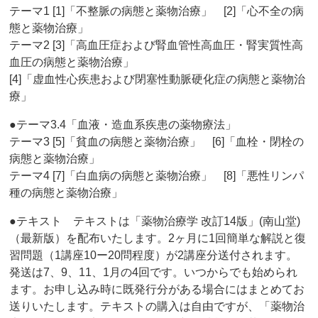
テーマ1 [1]「不整脈の病態と薬物治療」 [2]「心不全の病
態と薬物治療」
テーマ2 [3]「高血圧症および腎血管性高血圧・腎実質性高
血圧の病態と薬物治療」
[4]「虚血性心疾患および閉塞性動脈硬化症の病態と薬物治
療」
●テーマ3.4「血液・造血系疾患の薬物療法」
テーマ3 [5]「貧血の病態と薬物治療」 [6]「血栓・閉栓の
病態と薬物治療」
テーマ4 [7]「白血病の病態と薬物治療」 [8]「悪性リンパ
種の病態と薬物治療」
●テキスト テキストは「薬物治療学 改訂14版」(南山堂)
（最新版）を配布いたします。2ヶ月に1回簡単な解説と復
習問題（1講座10ー20問程度）が2講座分送付されます。
発送は7、9、11、1月の4回です。いつからでも始められ
ます。お申し込み時に既発行分がある場合にはまとめてお
送りいたします。テキストの購入は自由ですが、「薬物治