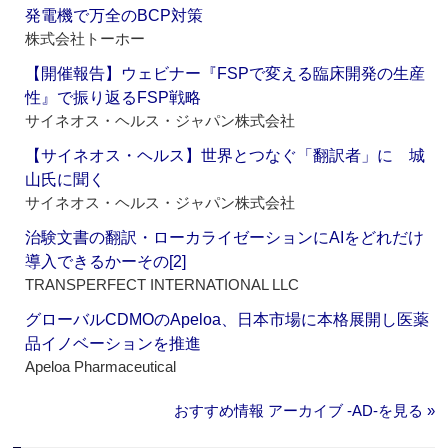
発電機で万全のBCP対策
株式会社トーホー
【開催報告】ウェビナー『FSPで変える臨床開発の生産
性』で振り返るFSP戦略
サイネオス・ヘルス・ジャパン株式会社
【サイネオス・ヘルス】世界とつなぐ「翻訳者」に 城
山氏に聞く
サイネオス・ヘルス・ジャパン株式会社
治験文書の翻訳・ローカライゼーションにAIをどれだけ
導入できるかーその[2]
TRANSPERFECT INTERNATIONAL LLC
グローバルCDMOのApeloa、日本市場に本格展開し医薬
品イノベーションを推進
Apeloa Pharmaceutical
おすすめ情報 アーカイブ ‐AD‐を見る »