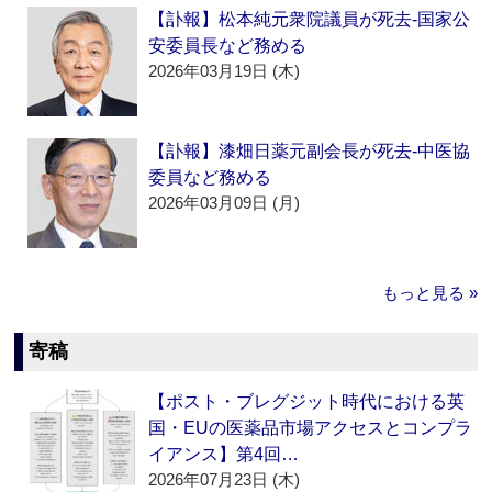
【訃報】松本純元衆院議員が死去‐国家公
安委員長など務める
2026年03月19日 (木)
【訃報】漆畑日薬元副会長が死去‐中医協
委員など務める
2026年03月09日 (月)
もっと見る »
寄稿
【ポスト・ブレグジット時代における英
国・EUの医薬品市場アクセスとコンプラ
イアンス】第4回…
2026年07月23日 (木)