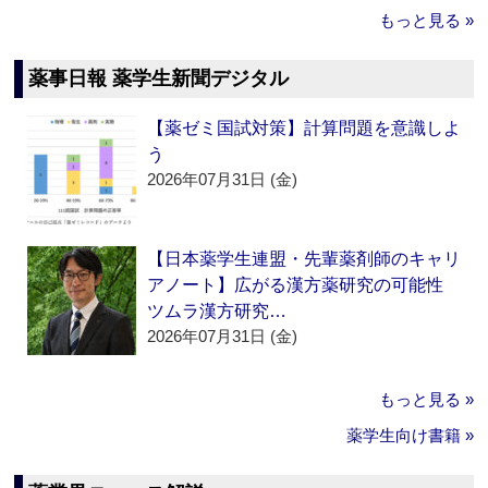
もっと見る »
薬事日報 薬学生新聞デジタル
【薬ゼミ国試対策】計算問題を意識しよ
う
2026年07月31日 (金)
【日本薬学生連盟・先輩薬剤師のキャリ
アノート】広がる漢方薬研究の可能性
ツムラ漢方研究…
2026年07月31日 (金)
もっと見る »
薬学生向け書籍 »