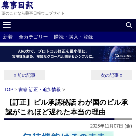
薬のことなら薬事日報ウェブサイト
新着
全カテゴリー
購読・購入・登録
« 前の記事
次の記事 »
TOP
>
書籍 訂正・追加情報
∨
【訂正】ピル承認秘話 わが国のピル承
認がこれほど遅れた本当の理由
2025年11月07日 (金)