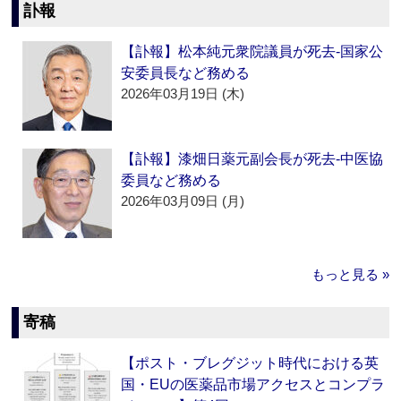
訃報
【訃報】松本純元衆院議員が死去‐国家公
安委員長など務める
2026年03月19日 (木)
【訃報】漆畑日薬元副会長が死去‐中医協
委員など務める
2026年03月09日 (月)
もっと見る »
寄稿
【ポスト・ブレグジット時代における英
国・EUの医薬品市場アクセスとコンプラ