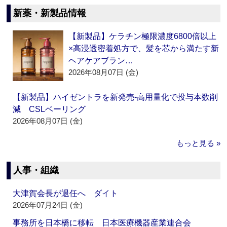
新薬・新製品情報
【新製品】ケラチン極限濃度6800倍以上
×高浸透密着処方で、髪を芯から満たす新
ヘアケアブラン…
2026年08月07日 (金)
【新製品】ハイゼントラを新発売‐高用量化で投与本数削
減 CSLベーリング
2026年08月07日 (金)
もっと見る »
人事・組織
大津賀会長が退任へ ダイト
2026年07月24日 (金)
事務所を日本橋に移転 日本医療機器産業連合会