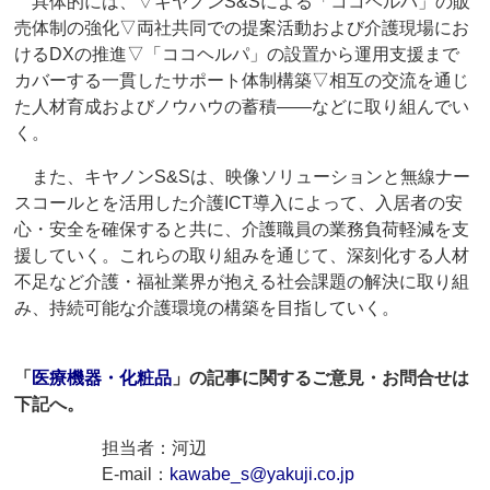
具体的には、▽キヤノンS&Sによる「ココヘルパ」の販
売体制の強化▽両社共同での提案活動および介護現場にお
けるDXの推進▽「ココヘルパ」の設置から運用支援まで
カバーする一貫したサポート体制構築▽相互の交流を通じ
た人材育成およびノウハウの蓄積――などに取り組んでい
く。
また、キヤノンS&Sは、映像ソリューションと無線ナー
スコールとを活用した介護ICT導入によって、入居者の安
心・安全を確保すると共に、介護職員の業務負荷軽減を支
援していく。これらの取り組みを通じて、深刻化する人材
不足など介護・福祉業界が抱える社会課題の解決に取り組
み、持続可能な介護環境の構築を目指していく。
「
医療機器・化粧品
」の記事に関するご意見・お問合せは
下記へ。
担当者：河辺
E-mail：
kawabe_s@yakuji.co.jp