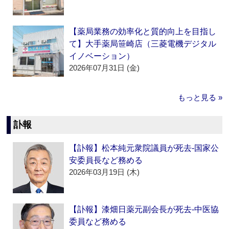
【薬局業務の効率化と質的向上を目指し
て】大手薬局笹崎店（三菱電機デジタル
イノベーション）
2026年07月31日 (金)
もっと見る »
訃報
【訃報】松本純元衆院議員が死去‐国家公
安委員長など務める
2026年03月19日 (木)
【訃報】漆畑日薬元副会長が死去‐中医協
委員など務める