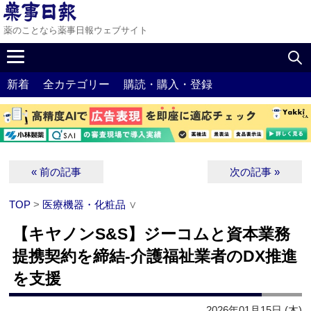
薬のことなら薬事日報ウェブサイト
新着
全カテゴリー
購読・購入・登録
« 前の記事
次の記事 »
TOP
>
医療機器・化粧品
∨
【キヤノンS&S】ジーコムと資本業務
提携契約を締結‐介護福祉業者のDX推進
を支援
2026年01月15日 (木)