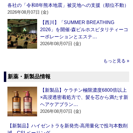
各社の「令和8年熊本地震」被災地への支援（順位不動）
2026年08月07日 (金)
【西川】「SUMMER BREATHING
2026」を開催‐森ビルホスピタリティーコ
ーポレーションとエステ…
2026年08月07日 (金)
もっと見る »
新薬・新製品情報
【新製品】ケラチン極限濃度6800倍以上
×高浸透密着処方で、髪を芯から満たす新
ヘアケアブラン…
2026年08月07日 (金)
【新製品】ハイゼントラを新発売‐高用量化で投与本数削
減 CSLベーリング