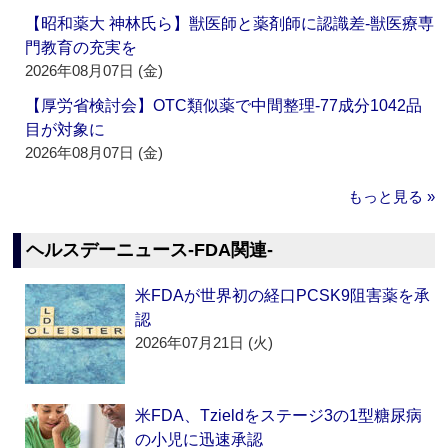
【昭和薬大 神林氏ら】獣医師と薬剤師に認識差‐獣医療専
門教育の充実を
2026年08月07日 (金)
【厚労省検討会】OTC類似薬で中間整理‐77成分1042品
目が対象に
2026年08月07日 (金)
もっと見る »
ヘルスデーニュース‐FDA関連‐
米FDAが世界初の経口PCSK9阻害薬を承
認
2026年07月21日 (火)
米FDA、Tzieldをステージ3の1型糖尿病
の小児に迅速承認