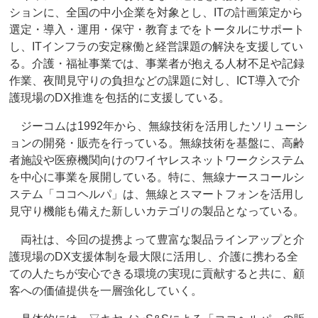
ションに、全国の中小企業を対象とし、ITの計画策定から
選定・導入・運用・保守・教育までをトータルにサポート
し、ITインフラの安定稼働と経営課題の解決を支援してい
る。介護・福祉事業では、事業者が抱える人材不足や記録
作業、夜間見守りの負担などの課題に対し、ICT導入で介
護現場のDX推進を包括的に支援している。
ジーコムは1992年から、無線技術を活用したソリューシ
ョンの開発・販売を行っている。無線技術を基盤に、高齢
者施設や医療機関向けのワイヤレスネットワークシステム
を中心に事業を展開している。特に、無線ナースコールシ
ステム「ココヘルパ」は、無線とスマートフォンを活用し
見守り機能も備えた新しいカテゴリの製品となっている。
両社は、今回の提携よって豊富な製品ラインアップと介
護現場のDX支援体制を最大限に活用し、介護に携わる全
ての人たちが安心できる環境の実現に貢献すると共に、顧
客への価値提供を一層強化していく。