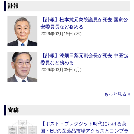
訃報
【訃報】松本純元衆院議員が死去‐国家公
安委員長など務める
2026年03月19日 (木)
【訃報】漆畑日薬元副会長が死去‐中医協
委員など務める
2026年03月09日 (月)
もっと見る »
寄稿
【ポスト・ブレグジット時代における英
国・EUの医薬品市場アクセスとコンプラ