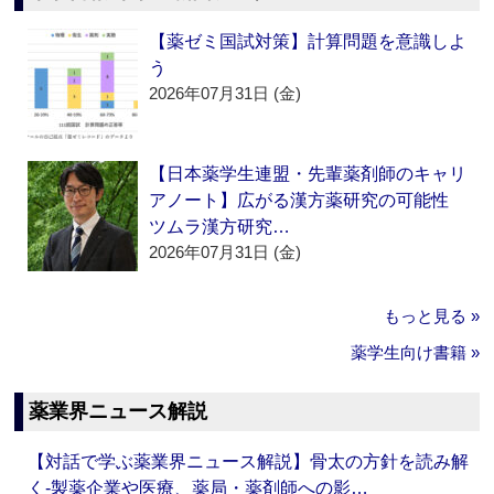
【薬ゼミ国試対策】計算問題を意識しよ
う
2026年07月31日 (金)
【日本薬学生連盟・先輩薬剤師のキャリ
アノート】広がる漢方薬研究の可能性
ツムラ漢方研究…
2026年07月31日 (金)
もっと見る »
薬学生向け書籍 »
薬業界ニュース解説
【対話で学ぶ薬業界ニュース解説】骨太の方針を読み解
く‐製薬企業や医療、薬局・薬剤師への影…