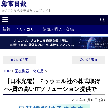
薬のことなら薬事日報ウェブサイト
新着
全カテゴリー
購読・購入・登録
« 前の記事
次の記事 »
TOP
>
医療機器・化粧品
∨
【日本光電】ドゥウェル社の株式取得
へ‐質の高いITソリューション提供で
2026年01月16日 (金)