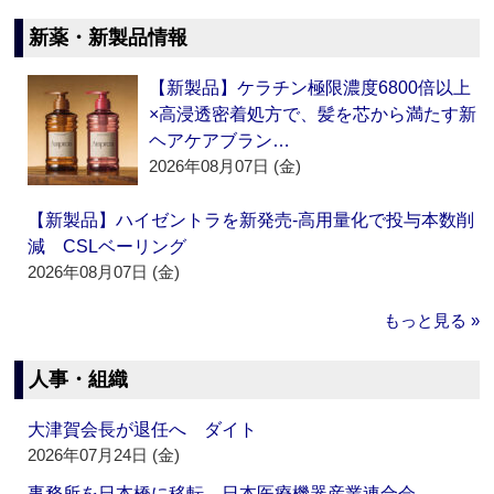
新薬・新製品情報
【新製品】ケラチン極限濃度6800倍以上
×高浸透密着処方で、髪を芯から満たす新
ヘアケアブラン…
2026年08月07日 (金)
【新製品】ハイゼントラを新発売‐高用量化で投与本数削
減 CSLベーリング
2026年08月07日 (金)
もっと見る »
人事・組織
大津賀会長が退任へ ダイト
2026年07月24日 (金)
事務所を日本橋に移転 日本医療機器産業連合会