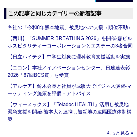
この記事と同じカテゴリーの新着記事
各社の「令和8年熊本地震」被災地への支援（順位不動）
【西川】「SUMMER BREATHING 2026」を開催‐森ビル
ホスピタリティーコーポレーションとエステーの3者合同
【日立ハイテク】中学生対象に理科教育支援活動を実施
【ニコン】本社／イノベーションセンター、日建連表彰
2026「67回BCS賞」を受賞
【アルケア】鈴木会長と社員が成蹊大でビジネス演習‐マ
ーケティング施策を評価・アドバイス
【ウィーメックス】「Teladoc HEALTH」活用し被災地
緊急支援を開始‐熊本大と連携し被災地の遠隔医療体制構
築
もっと見る »