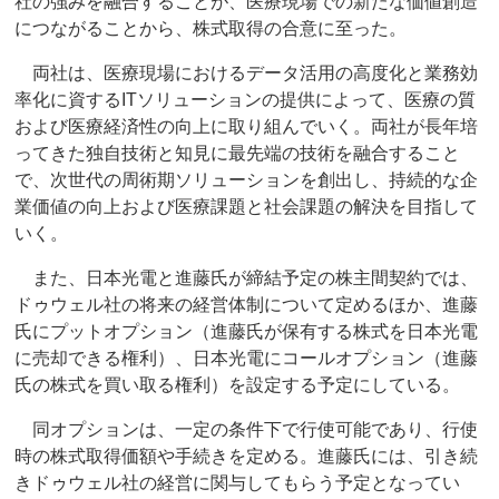
社の強みを融合することが、医療現場での新たな価値創造
につながることから、株式取得の合意に至った。
両社は、医療現場におけるデータ活用の高度化と業務効
率化に資するITソリューションの提供によって、医療の質
および医療経済性の向上に取り組んでいく。両社が長年培
ってきた独自技術と知見に最先端の技術を融合すること
で、次世代の周術期ソリューションを創出し、持続的な企
業価値の向上および医療課題と社会課題の解決を目指して
いく。
また、日本光電と進藤氏が締結予定の株主間契約では、
ドゥウェル社の将来の経営体制について定めるほか、進藤
氏にプットオプション（進藤氏が保有する株式を日本光電
に売却できる権利）、日本光電にコールオプション（進藤
氏の株式を買い取る権利）を設定する予定にしている。
同オプションは、一定の条件下で行使可能であり、行使
時の株式取得価額や手続きを定める。進藤氏には、引き続
きドゥウェル社の経営に関与してもらう予定となってい