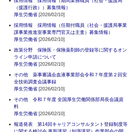
採用情報 採用情報（期間業務職員（社会・援護局
（援護行政））募集情報）
厚生労働省
[2026/02/10]
採用情報 採用情報（任期付職員（社会・援護局事業
課事業推進室事業専門官又は主査）募集情報）
厚生労働省
[2026/02/10]
政策分野 保険医・保険薬剤師の登録等に関するオン
ライン申請について
厚生労働省
[2026/02/10]
その他 薬事審議会血液事業部会令和７年度第２回安
全技術調査会議事録
厚生労働省
[2026/02/10]
その他 令和７年度 全国厚生労働関係部局長会議資
料
厚生労働省
[2026/02/10]
報道発表 第14回キャリアコンサルタント登録制度等
に関する検討会 更新講習（知識講習）作業部会の開