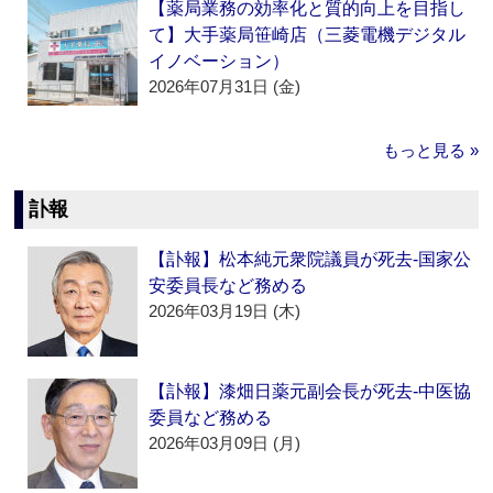
【薬局業務の効率化と質的向上を目指し
て】大手薬局笹崎店（三菱電機デジタル
イノベーション）
2026年07月31日 (金)
もっと見る »
訃報
【訃報】松本純元衆院議員が死去‐国家公
安委員長など務める
2026年03月19日 (木)
【訃報】漆畑日薬元副会長が死去‐中医協
委員など務める
2026年03月09日 (月)