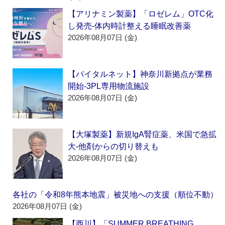
【アリナミン製薬】「ロゼレム」OTC化
し発売‐体内時計整える睡眠改善薬
2026年08月07日 (金)
【バイタルネット】神奈川新拠点が業務
開始‐3PL専用物流施設
2026年08月07日 (金)
【大塚製薬】新規IgA腎症薬、米国で急拡
大‐他剤からの切り替えも
2026年08月07日 (金)
各社の「令和8年熊本地震」被災地への支援（順位不動）
2026年08月07日 (金)
【西川】「SUMMER BREATHING