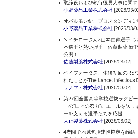
取締役および執行役員人事に関す
小野薬品工業株式会社
[2026/03/0
オパルモン錠、プロスタンディン
小野薬品工業株式会社
[2026/03/0
＼イチローさん×山本由伸選手 
本選手と熱い握手 佐藤製薬 新TV
公開！
佐藤製薬株式会社
[2026/03/02]
ベイフォータス、生後初回のRS
れたことがThe Lancet Infectious
サノフィ株式会社
[2026/03/02]
第27回全国高等学校選抜ラグビ
ーの“日々の努力”にエールを送
ーを支える選手たちを応援
大正製薬株式会社
[2026/03/02]
4者間で地域包括連携協定を締結