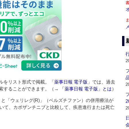
行
2
品
ルをリスト形式で掲載。「
薬事日報 電子版
」では、過去
2
索することができます。（→
「薬事日報 電子版」とは
）
）と「ウェリレグ(R)」（ベルズチファン）の併用療法が
2
いて、カボザンチニブと比較して、疾患進行または死亡
2
会