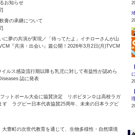
るお知らせ
2
2]
2
軟膏の承継について
2]
ついに夢の共演が実現／「待ってたよ」イチローさんが山
CM『共演・出会い』篇公開！2026年3月2日(月)TVCM
ウイルス感染流行期以降も乳児に対して有益性が認めら
 Diseases 誌に発表
2
ーフットボール大会に協賛決定 リポビタンＤは高校ラガ
ります ラグビー日本代表協賛25周年、未来の日本ラグビ
2
 大豊町の次世代教育を通じて、生物多様性・自然環境