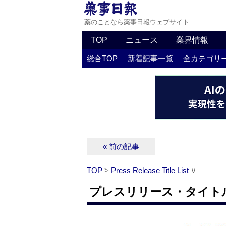
薬のことなら薬事日報ウェブサイト
TOP
ニュース
業界情報
総合TOP
新着記事一覧
全カテゴリ
« 前の記事
TOP
>
Press Release Title List
∨
プレスリリース・タイトルリス