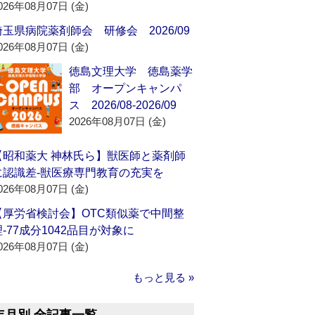
026年08月07日 (金)
埼玉県病院薬剤師会 研修会 2026/09
026年08月07日 (金)
徳島文理大学 徳島薬学
部 オープンキャンパ
ス 2026/08-2026/09
2026年08月07日 (金)
【昭和薬大 神林氏ら】獣医師と薬剤師
に認識差‐獣医療専門教育の充実を
026年08月07日 (金)
【厚労省検討会】OTC類似薬で中間整
理‐77成分1042品目が対象に
026年08月07日 (金)
もっと見る »