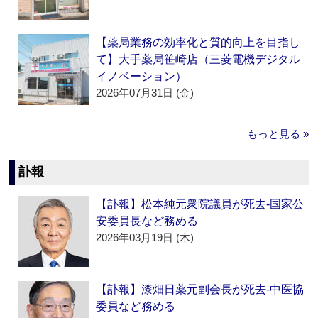
【薬局業務の効率化と質的向上を目指し
て】大手薬局笹崎店（三菱電機デジタル
イノベーション）
2026年07月31日 (金)
もっと見る »
訃報
【訃報】松本純元衆院議員が死去‐国家公
安委員長など務める
2026年03月19日 (木)
【訃報】漆畑日薬元副会長が死去‐中医協
委員など務める