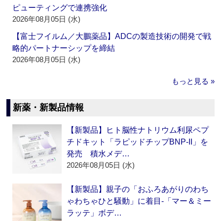
ピューティングで連携強化
2026年08月05日 (水)
【富士フイルム／大鵬薬品】ADCの製造技術の開発で戦
略的パートナーシップを締結
2026年08月05日 (水)
もっと見る »
新薬・新製品情報
【新製品】ヒト脳性ナトリウム利尿ペプ
チドキット「ラピッドチップBNP-II」を
発売 積水メデ…
2026年08月05日 (水)
【新製品】親子の「おふろあがりのわち
ゃわちゃひと騒動」に着目‐「マー＆ミー
ラッテ」ボデ…