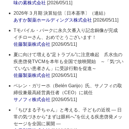
味の素株式会社
[2026/05/11]
2026年３月期 決算短信〔日本基準〕（連結）
あすか製薬ホールディングス株式会社
[2026/05/11]
Tモバイル・パークに永久欠番入り記念銅像が完成
イチローさん、おめでとうございます！
佐藤製薬株式会社
[2026/05/11]
夏に向けて増える“足トラブル”に注意喚起 爪水虫の
疾患啓発TVCMを本年も全国で放映開始 ～「気づい
ていない患者さん」に受診行動を促進～
佐藤製薬株式会社
[2026/05/11]
ベレン・ガリーホ（Belén Garijo）氏、サノフィの取
締役兼最高経営責任者（CEO）に就任
サノフィ株式会社
[2026/05/11]
「ちびまる子ちゃん」と考える、子どもの近視 ― 日
常の気づきから“まずは眼科へ”を伝える疾患啓発メッ
セージを全国に展開 ―