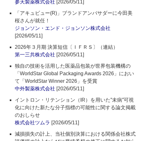
参天製薬株式会社
[2026/05/11]
「アキュビュー(R)」ブランドアンバサダーに今田美
桜さんが就任！
ジョンソン・エンド・ジョンソン株式会社
[2026/05/11]
2026年３月期 決算短信〔ＩＦＲＳ〕（連結）
第一三共株式会社
[2026/05/11]
独自の技術を活用した医薬品包装が世界包装機構の
「WorldStar Global Packaging Awards 2026」におい
て「WorldStar Winner 2026」を受賞
中外製薬株式会社
[2026/05/11]
イントロン・リテンション（IR）を用いた”未病”可視
化に向けた新たな分子指標の可能性に関する論文掲載
のおしらせ
株式会社ツムラ
[2026/05/11]
減損損失の計上、当社個別決算における関係会社株式