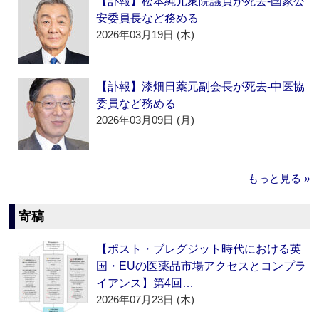
【訃報】松本純元衆院議員が死去‐国家公
安委員長など務める
2026年03月19日 (木)
【訃報】漆畑日薬元副会長が死去‐中医協
委員など務める
2026年03月09日 (月)
もっと見る »
寄稿
【ポスト・ブレグジット時代における英
国・EUの医薬品市場アクセスとコンプラ
イアンス】第4回…
2026年07月23日 (木)