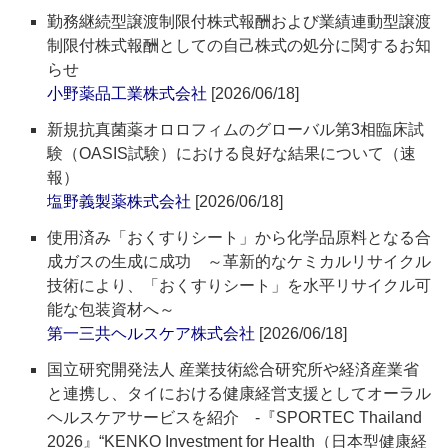
勤務継続型譲渡制限付株式報酬および業績連動型譲渡
制限付株式報酬としての自己株式の処分に関するお知
らせ
小野薬品工業株式会社
[2026/06/18]
新規抗真菌薬オロロフィムのグローバル第3相臨床試
験（OASIS試験）における良好な結果について（速
報）
塩野義製薬株式会社
[2026/06/18]
使用済み「おくすりシート」から化学品原料となる合
成ガスの生成に成功 ～革新的なケミカルリサイクル
技術により、「おくすりシート」を水平リサイクル可
能な包装資材へ～
第一三共ヘルスケア株式会社
[2026/06/18]
国立研究開発法人 産業技術総合研究所や経済産業省
と連携し、タイにおける健康経営支援としてオーラル
ヘルスケアサービスを紹介 ‐『SPORTEC Thailand
2026』“KENKO Investment for Health（日本型健康経