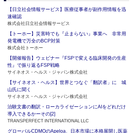
【日立社会情報サービス】医療従事者が副作用情報を迅
速確認
株式会社日立社会情報サービス
【トーホー】災害時でも『止まらない』事業へ 非常用
発電機で万全のBCP対策
株式会社トーホー
【開催報告】ウェビナー『FSPで変える臨床開発の生産
性』で振り返るFSP戦略
サイネオス・ヘルス・ジャパン株式会社
【サイネオス・ヘルス】世界とつなぐ「翻訳者」に 城
山氏に聞く
サイネオス・ヘルス・ジャパン株式会社
治験文書の翻訳・ローカライゼーションにAIをどれだけ
導入できるかーその[2]
TRANSPERFECT INTERNATIONAL LLC
グローバルCDMOのApeloa、日本市場に本格展開し医薬