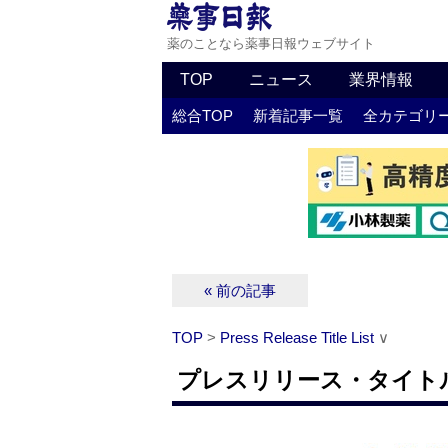
薬のことなら薬事日報ウェブサイト
TOP
ニュース
業界情報
総合TOP
新着記事一覧
全カテゴリ
« 前の記事
TOP
>
Press Release Title List
∨
プレスリリース・タイトルリス