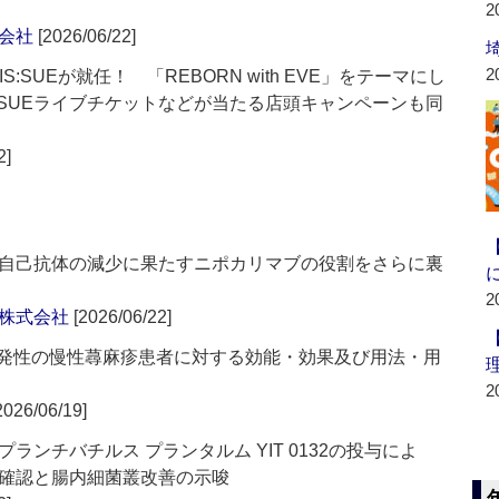
2
会社
[2026/06/22]
2
:SUEが就任！ 「REBORN with EVE」をテーマにし
！IS:SUEライブチケットなどが当たる店頭キャンペーンも同
2]
自己抗体の減少に果たすニポカリマブの役割をさらに裏
2
株式会社
[2026/06/22]
の特発性の慢性蕁麻疹患者に対する効能・効果及び用法・用
2
2026/06/19]
ンチバチルス プランタルム YIT 0132の投与によ
確認と腸内細菌叢改善の示唆