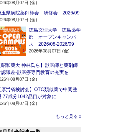
026年08月07日 (金)
埼玉県病院薬剤師会 研修会 2026/09
026年08月07日 (金)
徳島文理大学 徳島薬学
部 オープンキャンパ
ス 2026/08-2026/09
2026年08月07日 (金)
【昭和薬大 神林氏ら】獣医師と薬剤師
に認識差‐獣医療専門教育の充実を
026年08月07日 (金)
【厚労省検討会】OTC類似薬で中間整
理‐77成分1042品目が対象に
026年08月07日 (金)
もっと見る »