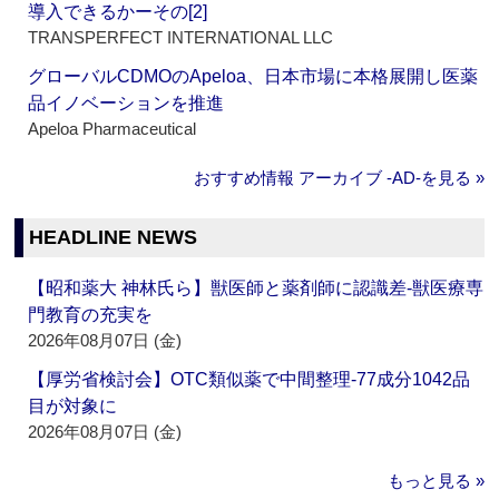
導入できるかーその[2]
TRANSPERFECT INTERNATIONAL LLC
グローバルCDMOのApeloa、日本市場に本格展開し医薬
品イノベーションを推進
Apeloa Pharmaceutical
おすすめ情報 アーカイブ ‐AD‐を見る »
HEADLINE NEWS
【昭和薬大 神林氏ら】獣医師と薬剤師に認識差‐獣医療専
門教育の充実を
2026年08月07日 (金)
【厚労省検討会】OTC類似薬で中間整理‐77成分1042品
目が対象に
2026年08月07日 (金)
もっと見る »