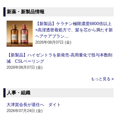
新薬・新製品情報
【新製品】ケラチン極限濃度6800倍以上
×高浸透密着処方で、髪を芯から満たす新
ヘアケアブラン…
2026年08月07日 (金)
【新製品】ハイゼントラを新発売‐高用量化で投与本数削
減 CSLベーリング
2026年08月07日 (金)
もっと見る »
人事・組織
大津賀会長が退任へ ダイト
2026年07月24日 (金)