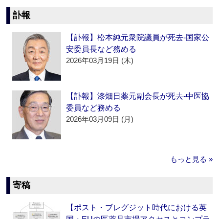
訃報
【訃報】松本純元衆院議員が死去‐国家公
安委員長など務める
2026年03月19日 (木)
【訃報】漆畑日薬元副会長が死去‐中医協
委員など務める
2026年03月09日 (月)
もっと見る »
寄稿
【ポスト・ブレグジット時代における英