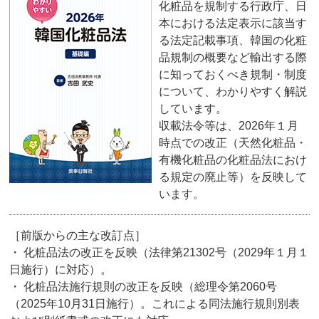
化粧品を規制する行政庁、日
本における法定表示に該当す
る法定記載事項、韓国の化粧
品規制の概要など輸出する際
に知っておくべき規制・制度
について、わかりやすく解説
しています。
収載法令等は、2026年１月
時点での改正（天然化粧品・
有機化粧品の化粧品法におけ
る規定の廃止等）を反映して
います。
［前版からの主な改訂点］
・ 化粧品法の改正を反映（法律第21302号（2029年１月１
日施行）に対応）。
・ 化粧品法施行規則の改正を反映（総理令第2060号
（2025年10月31日施行）。これによる同法施行規則別表