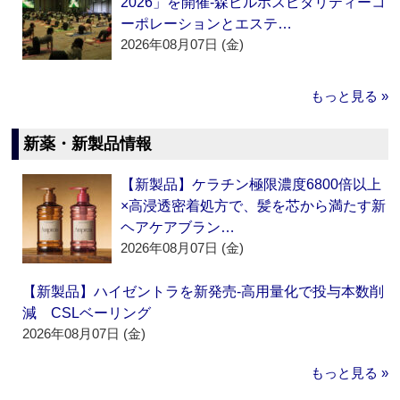
2026」を開催‐森ビルホスピタリティーコ
ーポレーションとエステ…
2026年08月07日 (金)
もっと見る »
新薬・新製品情報
【新製品】ケラチン極限濃度6800倍以上
×高浸透密着処方で、髪を芯から満たす新
ヘアケアブラン…
2026年08月07日 (金)
【新製品】ハイゼントラを新発売‐高用量化で投与本数削
減 CSLベーリング
2026年08月07日 (金)
もっと見る »