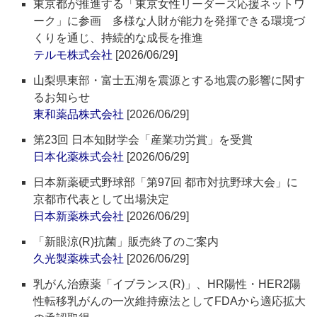
東京都が推進する「東京女性リーダーズ応援ネットワ
ーク」に参画 多様な人財が能力を発揮できる環境づ
くりを通じ、持続的な成長を推進
テルモ株式会社
[2026/06/29]
山梨県東部・富士五湖を震源とする地震の影響に関す
るお知らせ
東和薬品株式会社
[2026/06/29]
第23回 日本知財学会「産業功労賞」を受賞
日本化薬株式会社
[2026/06/29]
日本新薬硬式野球部「第97回 都市対抗野球大会」に
京都市代表として出場決定
日本新薬株式会社
[2026/06/29]
「新眼涼(R)抗菌」販売終了のご案内
久光製薬株式会社
[2026/06/29]
乳がん治療薬「イブランス(R)」、HR陽性・HER2陽
性転移乳がんの一次維持療法としてFDAから適応拡大