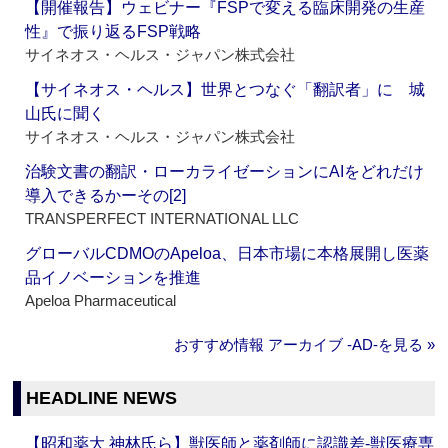
【開催報告】ウェビナー『FSPで変える臨床開発の生産
性』で振り返るFSP戦略
サイネオス・ヘルス・ジャパン株式会社
【サイネオス・ヘルス】世界とつなぐ「翻訳者」に 城
山氏に聞く
サイネオス・ヘルス・ジャパン株式会社
治験文書の翻訳・ローカライゼーションにAIをどれだけ
導入できるかーその[2]
TRANSPERFECT INTERNATIONAL LLC
グローバルCDMOのApeloa、日本市場に本格展開し医薬
品イノベーションを推進
Apeloa Pharmaceutical
おすすめ情報 アーカイブ ‐AD‐を見る »
HEADLINE NEWS
【昭和薬大 神林氏ら】獣医師と薬剤師に認識差‐獣医療専