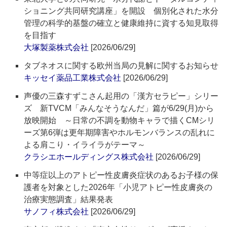
ショニング共同研究講座」を開設 個別化された水分
管理の科学的基盤の確立と健康維持に資する知見取得
を目指す
大塚製薬株式会社
[2026/06/29]
タブネオスに関する欧州当局の見解に関するお知らせ
キッセイ薬品工業株式会社
[2026/06/29]
声優の三森すずこさん起用の「漢方セラピー」シリー
ズ 新TVCM「みんなそうなんだ」篇が6/29(月)から
放映開始 ～日常の不調を動物キャラで描くCMシリ
ーズ第6弾は更年期障害やホルモンバランスの乱れに
よる肩こり・イライラがテーマ～
クラシエホールディングス株式会社
[2026/06/29]
中等症以上のアトピー性皮膚炎症状のあるお子様の保
護者を対象とした2026年「小児アトピー性皮膚炎の
治療実態調査」結果発表
サノフィ株式会社
[2026/06/29]