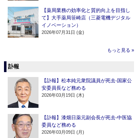
【薬局業務の効率化と質的向上を目指し
て】大手薬局笹崎店（三菱電機デジタル
イノベーション）
2026年07月31日 (金)
もっと見る »
訃報
【訃報】松本純元衆院議員が死去‐国家公
安委員長など務める
2026年03月19日 (木)
【訃報】漆畑日薬元副会長が死去‐中医協
委員など務める
2026年03月09日 (月)