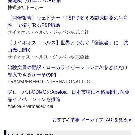
発電機で万全のBCP対策
株式会社トーホー
【開催報告】ウェビナー『FSPで変える臨床開発の生産
性』で振り返るFSP戦略
サイネオス・ヘルス・ジャパン株式会社
【サイネオス・ヘルス】世界とつなぐ「翻訳者」に 城
山氏に聞く
サイネオス・ヘルス・ジャパン株式会社
治験文書の翻訳・ローカライゼーションにAIをどれだけ
導入できるかーその[2]
TRANSPERFECT INTERNATIONAL LLC
グローバルCDMOのApeloa、日本市場に本格展開し医薬
品イノベーションを推進
Apeloa Pharmaceutical
おすすめ情報 アーカイブ ‐AD‐を見る »