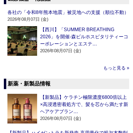
各社の「令和8年熊本地震」被災地への支援（順位不動）
2026年08月07日 (金)
【西川】「SUMMER BREATHING
2026」を開催‐森ビルホスピタリティーコ
ーポレーションとエステ…
2026年08月07日 (金)
もっと見る »
新薬・新製品情報
【新製品】ケラチン極限濃度6800倍以上
×高浸透密着処方で、髪を芯から満たす新
ヘアケアブラン…
2026年08月07日 (金)
【新製品】ハイゼントラを新発売‐高用量化で投与本数削