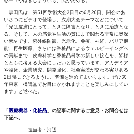
彰一（やはぎしょういち）氏が務める。
森田氏は、第51回学術大会2日目の6月26日、閉会のあ
いさつにビデオで登場し、次期大会テーマなどについて
「光は皮膚にとって、ときに障害となり、ときに治療とな
る。そして、人の感覚や生活の質にまで関わる非常に奥深
い素材です。紫外線防御、光老化、免疫、神経、バリア機
能、再生医療、さらには香粧品によるウェルビーイングへ
の貢献まで、皮膚科学と香粧品科学の新しい接点を、皆様
とともに考える大会にしたいと思っています。アカデミア
や臨床、企業研究、開発強化、社会実装が交わる実りある
2日間にできるように、準備を進めてまいります。ぜひ来
年東京一橋講堂でお目にかかれますことを楽しみにしてい
ます」と述べた。
「
医療機器・化粧品
」の記事に関するご意見・お問合せは
下記へ。
担当者：河辺