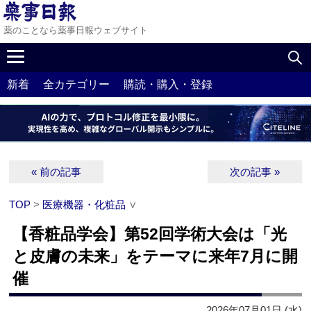
薬のことなら薬事日報ウェブサイト
新着
全カテゴリー
購読・購入・登録
« 前の記事
次の記事 »
TOP
>
医療機器・化粧品
∨
【香粧品学会】第52回学術大会は「光
と皮膚の未来」をテーマに来年7月に開
催
2026年07月01日 (水)