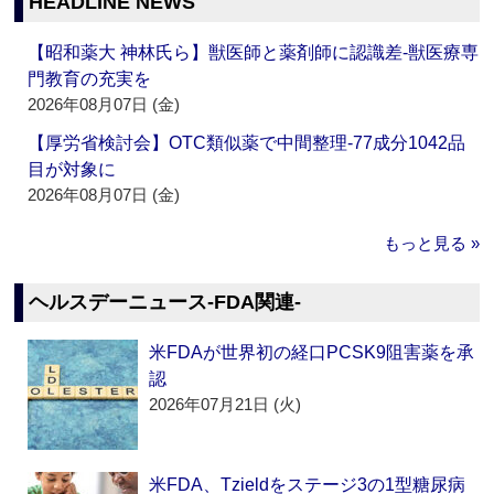
HEADLINE NEWS
【昭和薬大 神林氏ら】獣医師と薬剤師に認識差‐獣医療専
門教育の充実を
2026年08月07日 (金)
【厚労省検討会】OTC類似薬で中間整理‐77成分1042品
目が対象に
2026年08月07日 (金)
もっと見る »
ヘルスデーニュース‐FDA関連‐
米FDAが世界初の経口PCSK9阻害薬を承
認
2026年07月21日 (火)
米FDA、Tzieldをステージ3の1型糖尿病