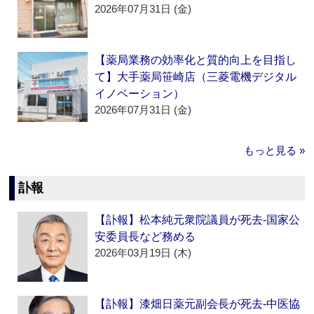
2026年07月31日 (金)
【薬局業務の効率化と質的向上を目指し
て】大手薬局笹崎店（三菱電機デジタル
イノベーション）
2026年07月31日 (金)
もっと見る »
訃報
【訃報】松本純元衆院議員が死去‐国家公
安委員長など務める
2026年03月19日 (木)
【訃報】漆畑日薬元副会長が死去‐中医協