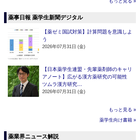
もっと見る »
薬事日報 薬学生新聞デジタル
【薬ゼミ国試対策】計算問題を意識しよ
う
2026年07月31日 (金)
【日本薬学生連盟・先輩薬剤師のキャリ
アノート】広がる漢方薬研究の可能性
ツムラ漢方研究…
2026年07月31日 (金)
もっと見る »
薬学生向け書籍 »
薬業界ニュース解説