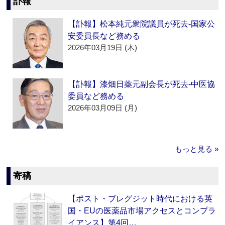
訃報
【訃報】松本純元衆院議員が死去‐国家公
安委員長など務める
2026年03月19日 (木)
【訃報】漆畑日薬元副会長が死去‐中医協
委員など務める
2026年03月09日 (月)
もっと見る »
寄稿
【ポスト・ブレグジット時代における英
国・EUの医薬品市場アクセスとコンプラ
イアンス】第4回…