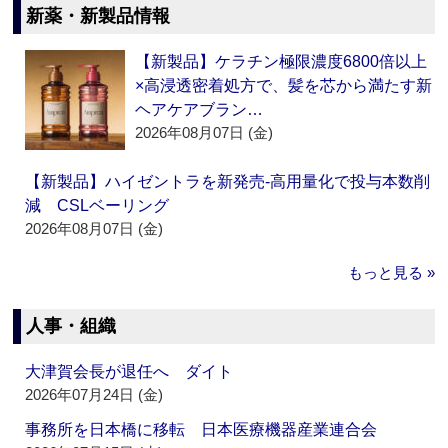
新薬・新製品情報
【新製品】ケラチン極限濃度6800倍以上
×高浸透密着処方で、髪を芯から満たす新
ヘアケアブラン…
2026年08月07日 (金)
【新製品】ハイゼントラを新発売‐高用量化で投与本数削
減 CSLベーリング
2026年08月07日 (金)
もっと見る »
人事・組織
大津賀会長が退任へ ダイト
2026年07月24日 (金)
事務所を日本橋に移転 日本医療機器産業連合会