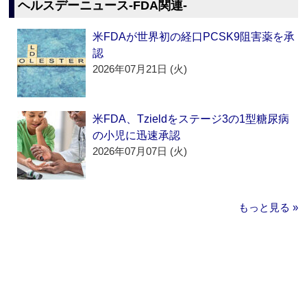
ヘルスデーニュース‐FDA関連‐
米FDAが世界初の経口PCSK9阻害薬を承
認
2026年07月21日 (火)
米FDA、Tzieldをステージ3の1型糖尿病
の小児に迅速承認
2026年07月07日 (火)
もっと見る »