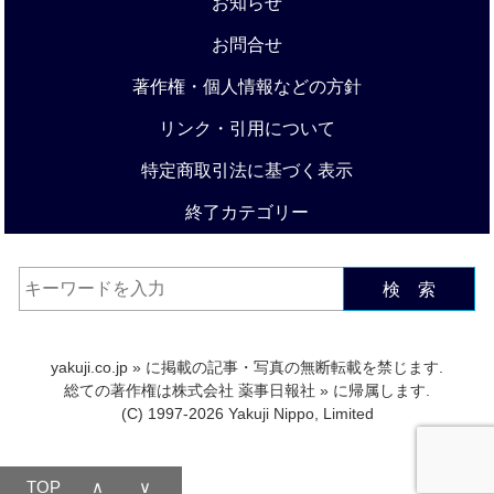
お知らせ
お問合せ
著作権・個人情報などの方針
リンク・引用について
特定商取引法に基づく表示
終了カテゴリー
検 索
yakuji.co.jp
» に掲載の記事・写真の無断転載を禁じます.
総ての著作権は
株式会社 薬事日報社
» に帰属します.
(C) 1997-2026 Yakuji Nippo, Limited
TOP
∧
∨