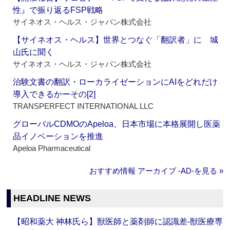
性』で振り返るFSP戦略
サイネオス・ヘルス・ジャパン株式会社
【サイネオス・ヘルス】世界とつなぐ「翻訳者」に 城
山氏に聞く
サイネオス・ヘルス・ジャパン株式会社
治験文書の翻訳・ローカライゼーションにAIをどれだけ
導入できるかーその[2]
TRANSPERFECT INTERNATIONAL LLC
グローバルCDMOのApeloa、日本市場に本格展開し医薬
品イノベーションを推進
Apeloa Pharmaceutical
おすすめ情報 アーカイブ ‐AD‐を見る »
HEADLINE NEWS
【昭和薬大 神林氏ら】獣医師と薬剤師に認識差‐獣医療専