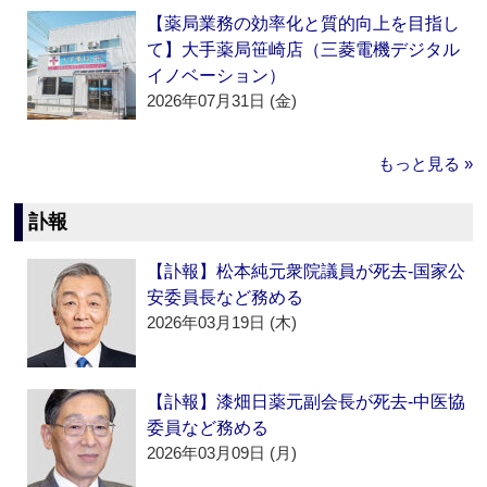
【薬局業務の効率化と質的向上を目指し
て】大手薬局笹崎店（三菱電機デジタル
イノベーション）
2026年07月31日 (金)
もっと見る »
訃報
【訃報】松本純元衆院議員が死去‐国家公
安委員長など務める
2026年03月19日 (木)
【訃報】漆畑日薬元副会長が死去‐中医協
委員など務める
2026年03月09日 (月)