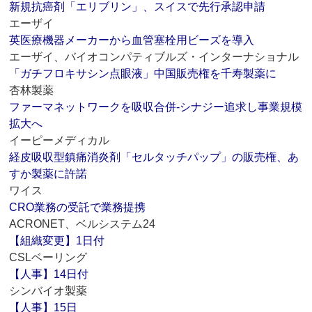
新規抗癌剤「エリブリン」、スイスで先行承認申請
エーザイ
英医療機器メーカーから血管塞栓用ビーズを導入
エーザイ、バイオコンパティブルズ・インターナショナル
「ガチフロキサシン点眼液」中国販売権を千寿製薬に
杏林製薬
ファーマネットワークを吸収合併‐シナジー追求し事業規模
拡大へ
イーピーメディカル
経皮吸収型鎮痛消炎剤「セルタッチパップ」の販売権、あ
すか製薬に許諾
ワイス
CRO業務の受託で業務提携
ACRONET、ベルシステム24
【組織変更】1日付
CSLベーリング
【人事】14日付
シンバイオ製薬
【人事】15日