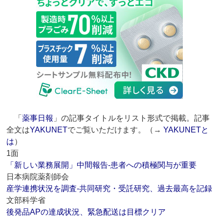
「
薬事日報
」の記事タイトルをリスト形式で掲載。記事
全文は
YAKUNET
でご覧いただけます。（→
YAKUNETと
は
）
1面
「新しい業務展開」中間報告‐患者への積極関与が重要
日本病院薬剤師会
産学連携状況を調査‐共同研究・受託研究、過去最高を記録
文部科学省
後発品APの達成状況、緊急配送は目標クリア