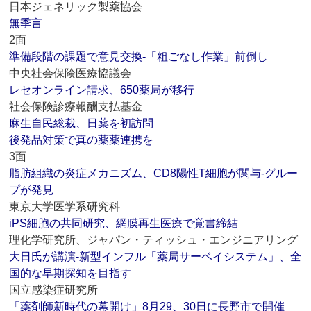
日本ジェネリック製薬協会
無季言
2面
準備段階の課題で意見交換‐「粗ごなし作業」前倒し
中央社会保険医療協議会
レセオンライン請求、650薬局が移行
社会保険診療報酬支払基金
麻生自民総裁、日薬を初訪問
後発品対策で真の薬薬連携を
3面
脂肪組織の炎症メカニズム、CD8陽性T細胞が関与‐グルー
プが発見
東京大学医学系研究科
iPS細胞の共同研究、網膜再生医療で覚書締結
理化学研究所、ジャパン・ティッシュ・エンジニアリング
大日氏が講演‐新型インフル「薬局サーベイシステム」、全
国的な早期探知を目指す
国立感染症研究所
「薬剤師新時代の幕開け」8月29、30日に長野市で開催