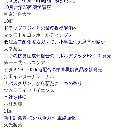
【商況】生薬「時期的に動き鈍い」
10月に第25回薬学講座
東京理科大学
10面
ドラッグフジイとの業務提携解消へ
マツモトキヨシホールディングス
低濃度二酸化塩素ガスで、小学生の欠席率が減少
大幸薬品
二つの抗炎症成分配合の「ルルアタックEX」を発売
第一三共ヘルスケア
ビタミンC1000mg配合の栄養機能食品を新発売
持田インターナショナル
「バスクリン」から新たに二つの香り
ツムラライフサイエンス
本社を移転
小林製薬
11面
新中計発表‐海外競争力を“重点強化”
久光製薬