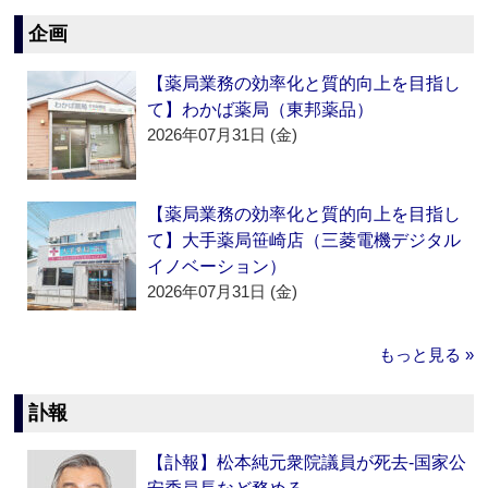
企画
【薬局業務の効率化と質的向上を目指し
て】わかば薬局（東邦薬品）
2026年07月31日 (金)
【薬局業務の効率化と質的向上を目指し
て】大手薬局笹崎店（三菱電機デジタル
イノベーション）
2026年07月31日 (金)
もっと見る »
訃報
【訃報】松本純元衆院議員が死去‐国家公