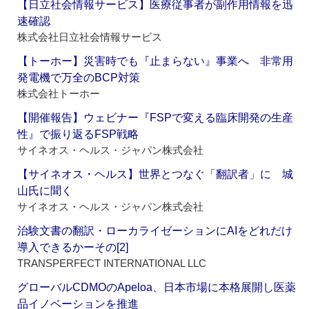
【日立社会情報サービス】医療従事者が副作用情報を迅
速確認
株式会社日立社会情報サービス
【トーホー】災害時でも『止まらない』事業へ 非常用
発電機で万全のBCP対策
株式会社トーホー
【開催報告】ウェビナー『FSPで変える臨床開発の生産
性』で振り返るFSP戦略
サイネオス・ヘルス・ジャパン株式会社
【サイネオス・ヘルス】世界とつなぐ「翻訳者」に 城
山氏に聞く
サイネオス・ヘルス・ジャパン株式会社
治験文書の翻訳・ローカライゼーションにAIをどれだけ
導入できるかーその[2]
TRANSPERFECT INTERNATIONAL LLC
グローバルCDMOのApeloa、日本市場に本格展開し医薬
品イノベーションを推進