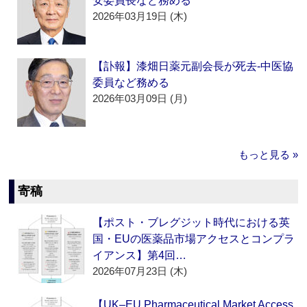
安委員長など務める
2026年03月19日 (木)
【訃報】漆畑日薬元副会長が死去‐中医協
委員など務める
2026年03月09日 (月)
もっと見る »
寄稿
【ポスト・ブレグジット時代における英
国・EUの医薬品市場アクセスとコンプラ
イアンス】第4回…
2026年07月23日 (木)
【UK–EU Pharmaceutical Market Access