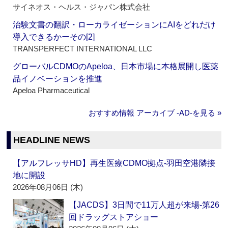
サイネオス・ヘルス・ジャパン株式会社
治験文書の翻訳・ローカライゼーションにAIをどれだけ
導入できるかーその[2]
TRANSPERFECT INTERNATIONAL LLC
グローバルCDMOのApeloa、日本市場に本格展開し医薬
品イノベーションを推進
Apeloa Pharmaceutical
おすすめ情報 アーカイブ ‐AD‐を見る »
HEADLINE NEWS
【アルフレッサHD】再生医療CDMO拠点‐羽田空港隣接
地に開設
2026年08月06日 (木)
【JACDS】3日間で11万人超が来場‐第26
回ドラッグストアショー