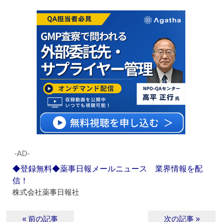
‐AD‐
◆登録無料◆薬事日報メールニュース 業界情報を配
信！
株式会社薬事日報社
« 前の記事
次の記事 »