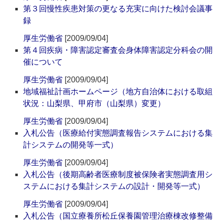
第３回慢性疾患対策の更なる充実に向けた検討会議事
録
厚生労働省
[2009/09/04]
第４回疾病・障害認定審査会身体障害認定分科会の開
催について
厚生労働省
[2009/09/04]
地域福祉計画ホームページ（地方自治体における取組
状況：山梨県、甲府市（山梨県）変更）
厚生労働省
[2009/09/04]
入札公告（医療給付実態調査報告システムにおける集
計システムの開発等一式）
厚生労働省
[2009/09/04]
入札公告（後期高齢者医療制度被保険者実態調査用シ
ステムにおける集計システムの設計・開発等一式）
厚生労働省
[2009/09/04]
入札公告（国立療養所松丘保養園管理治療棟改修整備