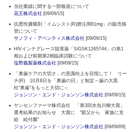
当社業績に関する一部報道について
花王株式会社
[09/09/15]
抗悪性腫瘍剤「イムシスト(R)膀注用81mg」の販売移
管について
サノフィ・アベンティス株式会社
[09/09/15]
HIVインテグレース阻害薬「S/GSK1265744」の第1
相および前期第2相臨床試験について
塩野義製薬株式会社
[09/09/15]
「奥歯ケアの大切さ」の意識向上を目指して！ リー
チ(R) 10月8日を「奥歯の日」と制定～歯の大黒
柱“奥歯”をもっと大切に～
ジョンソン・エンド・ジョンソン株式会社
[09/09/15]
ヤンセンファーマ株式会社 「第3回水虫川柳大賞」
選考結果のお知らせ 大賞に “親父から 家族に支
給 給付菌”
ジョンソン・エンド・ジョンソン株式会社
[09/09/09]