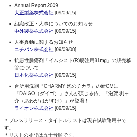
Annual Report 2009
大正製薬株式会社
[09/09/15]
組織改正・人事についてのお知らせ
中外製薬株式会社
[09/09/15]
人事異動に関するお知らせ
ニチバン株式会社
[09/09/08]
抗悪性腫瘍剤「イムシスト(R)膀注用81mg」の販売移
管について
日本化薬株式会社
[09/09/15]
台所用洗剤『CHARMY 泡のチカラ』の新CMに
「DAIGO（ダイゴ）」さんが演じる侍、「泡賀 剥ヶ
介（あわが はがすけ）」が登場！
ライオン株式会社
[09/09/15]
＊プレスリリース・タイトルリストは現在試験運用中で
す。
＊リストの並びは五十音順です。