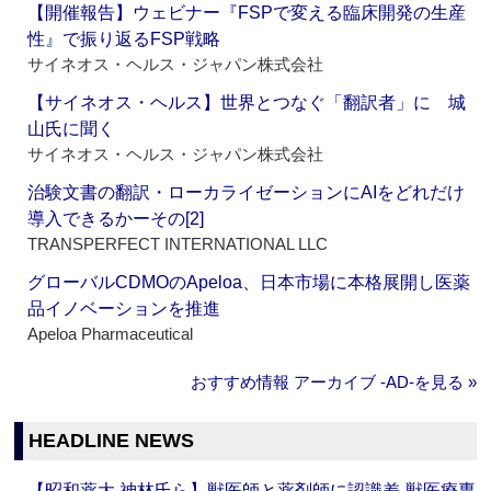
【開催報告】ウェビナー『FSPで変える臨床開発の生産
性』で振り返るFSP戦略
サイネオス・ヘルス・ジャパン株式会社
【サイネオス・ヘルス】世界とつなぐ「翻訳者」に 城
山氏に聞く
サイネオス・ヘルス・ジャパン株式会社
治験文書の翻訳・ローカライゼーションにAIをどれだけ
導入できるかーその[2]
TRANSPERFECT INTERNATIONAL LLC
グローバルCDMOのApeloa、日本市場に本格展開し医薬
品イノベーションを推進
Apeloa Pharmaceutical
おすすめ情報 アーカイブ ‐AD‐を見る »
HEADLINE NEWS
【昭和薬大 神林氏ら】獣医師と薬剤師に認識差‐獣医療専