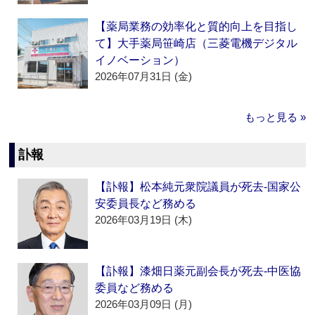
【薬局業務の効率化と質的向上を目指し
て】大手薬局笹崎店（三菱電機デジタル
イノベーション）
2026年07月31日 (金)
もっと見る »
訃報
【訃報】松本純元衆院議員が死去‐国家公
安委員長など務める
2026年03月19日 (木)
【訃報】漆畑日薬元副会長が死去‐中医協
委員など務める
2026年03月09日 (月)