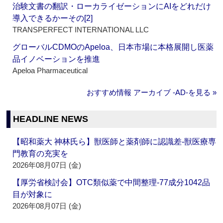
治験文書の翻訳・ローカライゼーションにAIをどれだけ
導入できるかーその[2]
TRANSPERFECT INTERNATIONAL LLC
グローバルCDMOのApeloa、日本市場に本格展開し医薬
品イノベーションを推進
Apeloa Pharmaceutical
おすすめ情報 アーカイブ ‐AD‐を見る »
HEADLINE NEWS
【昭和薬大 神林氏ら】獣医師と薬剤師に認識差‐獣医療専
門教育の充実を
2026年08月07日 (金)
【厚労省検討会】OTC類似薬で中間整理‐77成分1042品
目が対象に
2026年08月07日 (金)