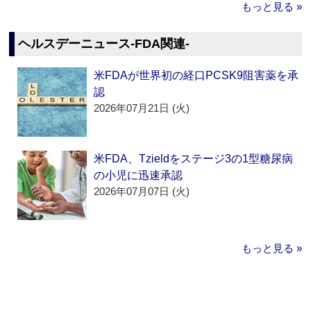
もっと見る »
ヘルスデーニュース‐FDA関連‐
米FDAが世界初の経口PCSK9阻害薬を承
認
2026年07月21日 (火)
米FDA、Tzieldをステージ3の1型糖尿病
の小児に迅速承認
2026年07月07日 (火)
もっと見る »