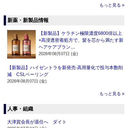
もっと見る »
新薬・新製品情報
【新製品】ケラチン極限濃度6800倍以上
×高浸透密着処方で、髪を芯から満たす新
ヘアケアブラン…
2026年08月07日 (金)
【新製品】ハイゼントラを新発売‐高用量化で投与本数削
減 CSLベーリング
2026年08月07日 (金)
もっと見る »
人事・組織
大津賀会長が退任へ ダイト