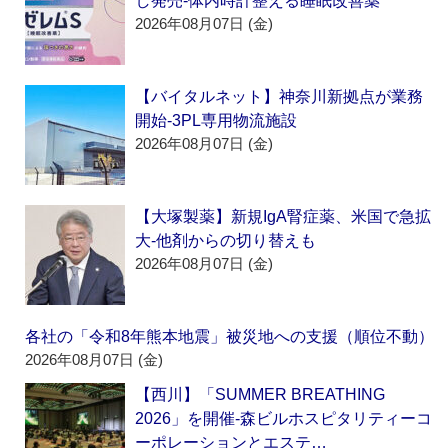
し発売‐体内時計整える睡眠改善薬
2026年08月07日 (金)
【バイタルネット】神奈川新拠点が業務
開始‐3PL専用物流施設
2026年08月07日 (金)
【大塚製薬】新規IgA腎症薬、米国で急拡
大‐他剤からの切り替えも
2026年08月07日 (金)
各社の「令和8年熊本地震」被災地への支援（順位不動）
2026年08月07日 (金)
【西川】「SUMMER BREATHING
2026」を開催‐森ビルホスピタリティーコ
ーポレーションとエステ…