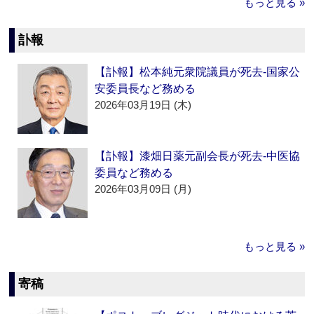
もっと見る »
訃報
【訃報】松本純元衆院議員が死去‐国家公
安委員長など務める
2026年03月19日 (木)
【訃報】漆畑日薬元副会長が死去‐中医協
委員など務める
2026年03月09日 (月)
もっと見る »
寄稿