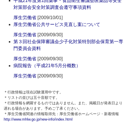
平成21年度第1回薬事・食品衛生審議会医薬品等安全
対策部会安全対策調査会遵守事項資料
厚生労働省
[2009/10/01]
厚生労働省公共サービス見直し案について
厚生労働省
[2009/09/30]
第３回社会保障審議会少子化対策特別部会保育第一専
門委員会資料
厚生労働省
[2009/09/30]
病院報告（平成21年5月分概数）
厚生労働省
[2009/09/30]
＊行政情報は現在試験運用中です。
＊リストの並びは五十音順です。
＊行政情報を網羅するものではありません。また、掲載日が発表日より
遅れる場合があります。予めご了承ください。
＊厚生労働省関連の情報取得先：厚生労働省ホームページ・新着情報
http://www.mhlw.go.jp/new-info/index.html