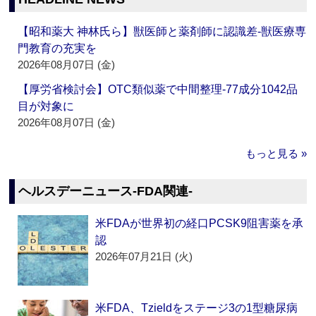
【昭和薬大 神林氏ら】獣医師と薬剤師に認識差‐獣医療専
門教育の充実を
2026年08月07日 (金)
【厚労省検討会】OTC類似薬で中間整理‐77成分1042品
目が対象に
2026年08月07日 (金)
もっと見る »
ヘルスデーニュース‐FDA関連‐
米FDAが世界初の経口PCSK9阻害薬を承
認
2026年07月21日 (火)
米FDA、Tzieldをステージ3の1型糖尿病