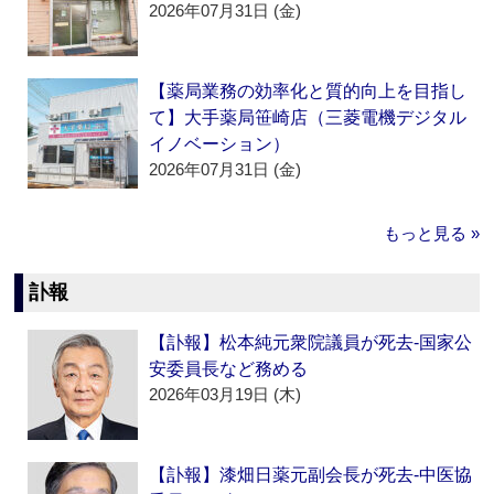
2026年07月31日 (金)
【薬局業務の効率化と質的向上を目指し
て】大手薬局笹崎店（三菱電機デジタル
イノベーション）
2026年07月31日 (金)
もっと見る »
訃報
【訃報】松本純元衆院議員が死去‐国家公
安委員長など務める
2026年03月19日 (木)
【訃報】漆畑日薬元副会長が死去‐中医協