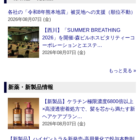
各社の「令和8年熊本地震」被災地への支援（順位不動）
2026年08月07日 (金)
【西川】「SUMMER BREATHING
2026」を開催‐森ビルホスピタリティーコ
ーポレーションとエステ…
2026年08月07日 (金)
もっと見る »
新薬・新製品情報
【新製品】ケラチン極限濃度6800倍以上
×高浸透密着処方で、髪を芯から満たす新
ヘアケアブラン…
2026年08月07日 (金)
【新製品】ハイゼントラを新発売‐高用量化で投与本数削