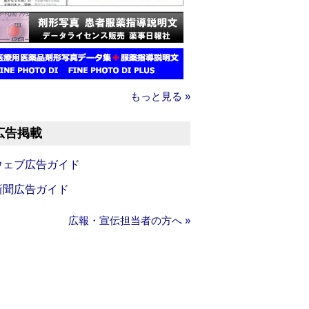
もっと見る »
広告掲載
ウェブ広告ガイド
新聞広告ガイド
広報・宣伝担当者の方へ »