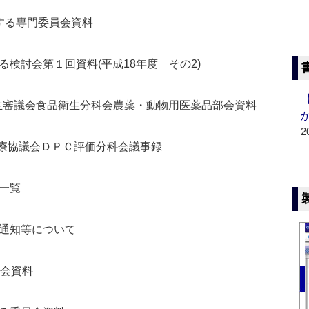
する専門委員会資料
検討会第１回資料(平成18年度 その2)
衛生審議会食品衛生分科会農薬・動物用医薬品部会資料
2
医療協議会ＤＰＣ評価分科会議事録
一覧
通知等について
部会資料