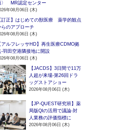
価〉 MR認定センター
026年08月06日 (木)
【訂正】はじめての獣医療 薬学的観点
からのアプローチ
026年08月06日 (木)
【アルフレッサHD】再生医療CDMO拠
点‐羽田空港隣接地に開設
026年08月06日 (木)
【JACDS】3日間で11万
人超が来場‐第26回ドラ
ッグストアショー
2026年08月06日 (木)
【JP-QUEST研究班】薬
局版QIの活用で議論‐対
人業務の評価指標に
2026年08月06日 (木)