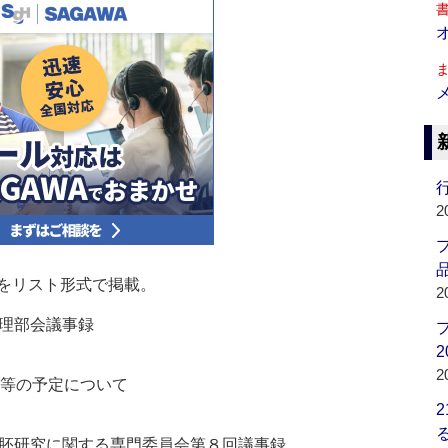
行
2
品
をリスト形式で掲載。
2
理部会議事録
2
2
校等の予定について
胚研究に関する専門委員会第８回議事録