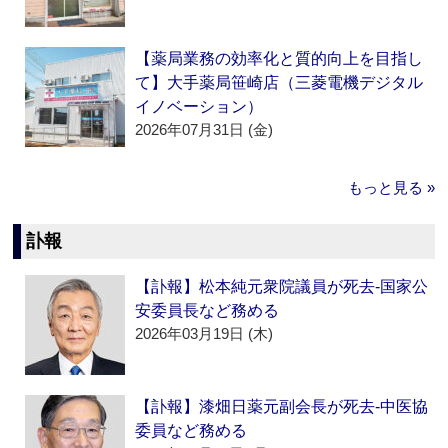
【薬局業務の効率化と質的向上を目指し
て】大手薬局笹崎店（三菱電機デジタル
イノベーション）
2026年07月31日 (金)
もっと見る »
訃報
【訃報】松本純元衆院議員が死去‐国家公
安委員長など務める
2026年03月19日 (木)
【訃報】漆畑日薬元副会長が死去‐中医協
委員など務める