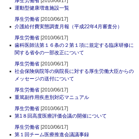
厚生労働省
[2010/06/17]
運動型健康増進施設一覧
厚生労働省
[2010/06/17]
介護給付費実態調査月報（平成22年4月審査分）
厚生労働省
[2010/06/17]
歯科医師法第１６条の２第１項に規定する臨床研修に
関する省令の一部改正について
厚生労働省
[2010/06/17]
社会保険病院等の病院長に対する厚生労働大臣からの
メッセージの送付について
厚生労働省
[2010/06/17]
重篤副作用疾患別対応マニュアル
厚生労働省
[2010/06/17]
第1８回高度医療評価会議の開催について
厚生労働省
[2010/06/17]
第１回チーム医療推進会議議事録