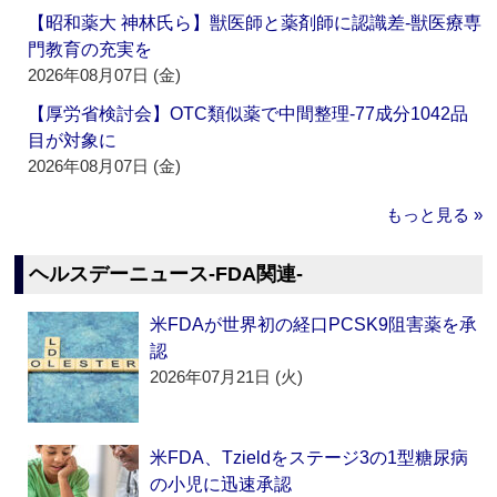
【昭和薬大 神林氏ら】獣医師と薬剤師に認識差‐獣医療専
門教育の充実を
2026年08月07日 (金)
【厚労省検討会】OTC類似薬で中間整理‐77成分1042品
目が対象に
2026年08月07日 (金)
もっと見る »
ヘルスデーニュース‐FDA関連‐
米FDAが世界初の経口PCSK9阻害薬を承
認
2026年07月21日 (火)
米FDA、Tzieldをステージ3の1型糖尿病
の小児に迅速承認