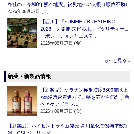
各社の「令和8年熊本地震」被災地への支援（順位不動）
2026年08月07日 (金)
【西川】「SUMMER BREATHING
2026」を開催‐森ビルホスピタリティーコ
ーポレーションとエステ…
2026年08月07日 (金)
もっと見る »
新薬・新製品情報
【新製品】ケラチン極限濃度6800倍以上
×高浸透密着処方で、髪を芯から満たす新
ヘアケアブラン…
2026年08月07日 (金)
【新製品】ハイゼントラを新発売‐高用量化で投与本数削
減 CSLベーリング