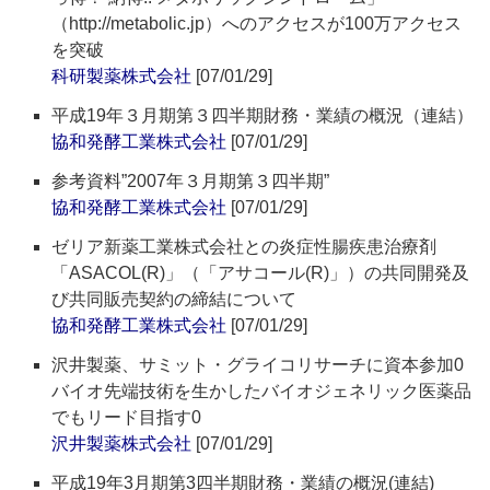
（http://metabolic.jp）へのアクセスが100万アクセス
を突破
科研製薬株式会社
[07/01/29]
平成19年３月期第３四半期財務・業績の概況（連結）
協和発酵工業株式会社
[07/01/29]
参考資料”2007年３月期第３四半期”
協和発酵工業株式会社
[07/01/29]
ゼリア新薬工業株式会社との炎症性腸疾患治療剤
「ASACOL(R)」（「アサコール(R)」）の共同開発及
び共同販売契約の締結について
協和発酵工業株式会社
[07/01/29]
沢井製薬、サミット・グライコリサーチに資本参加0
バイオ先端技術を生かしたバイオジェネリック医薬品
でもリード目指す0
沢井製薬株式会社
[07/01/29]
平成19年3月期第3四半期財務・業績の概況(連結)