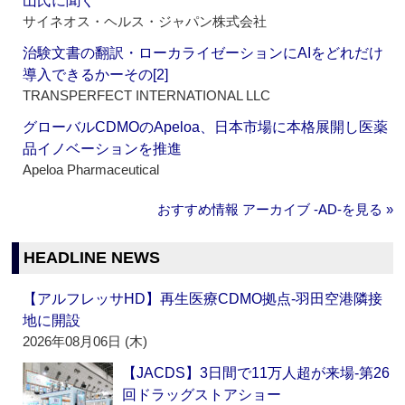
山氏に聞く
サイネオス・ヘルス・ジャパン株式会社
治験文書の翻訳・ローカライゼーションにAIをどれだけ
導入できるかーその[2]
TRANSPERFECT INTERNATIONAL LLC
グローバルCDMOのApeloa、日本市場に本格展開し医薬
品イノベーションを推進
Apeloa Pharmaceutical
おすすめ情報 アーカイブ ‐AD‐を見る »
HEADLINE NEWS
【アルフレッサHD】再生医療CDMO拠点‐羽田空港隣接
地に開設
2026年08月06日 (木)
【JACDS】3日間で11万人超が来場‐第26
回ドラッグストアショー