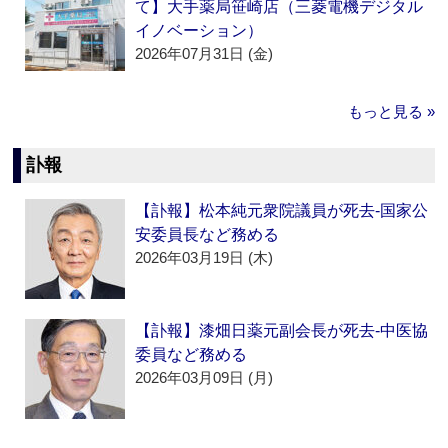
て】大手薬局笹崎店（三菱電機デジタル
イノベーション）
2026年07月31日 (金)
もっと見る »
訃報
【訃報】松本純元衆院議員が死去‐国家公
安委員長など務める
2026年03月19日 (木)
【訃報】漆畑日薬元副会長が死去‐中医協
委員など務める
2026年03月09日 (月)