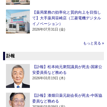
【薬局業務の効率化と質的向上を目指し
て】大手薬局笹崎店（三菱電機デジタル
イノベーション）
2026年07月31日 (金)
もっと見る »
訃報
【訃報】松本純元衆院議員が死去‐国家公
安委員長など務める
2026年03月19日 (木)
【訃報】漆畑日薬元副会長が死去‐中医協
委員など務める
2026年03月09日 (月)