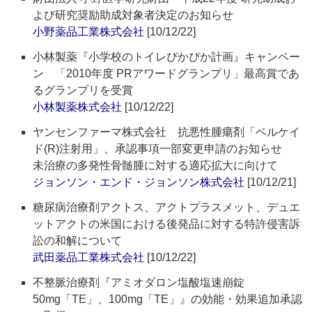
よび研究奨励助成対象者決定のお知らせ
小野薬品工業株式会社
[10/12/22]
小林製薬『小学校のトイレぴかぴか計画』キャンペー
ン 「2010年度 PRアワードグランプリ」最高賞であ
るグランプリを受賞
小林製薬株式会社
[10/12/22]
ヤンセンファーマ株式会社 抗悪性腫瘍剤「ベルケイ
ド(R)注射用」、承認事項一部変更申請のお知らせ
未治療の多発性骨髄腫に対する適応拡大に向けて
ジョンソン・エンド・ジョンソン株式会社
[10/12/21]
糖尿病治療剤アクトス、アクトプラスメット、デュエ
ットアクトの米国における後発品に対する特許侵害訴
訟の和解について
武田薬品工業株式会社
[10/12/22]
不整脈治療剤『アミオダロン塩酸塩速崩錠
50mg「TE」、100mg「TE」』の効能・効果追加承認