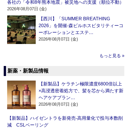
各社の「令和8年熊本地震」被災地への支援（順位不動）
2026年08月07日 (金)
【西川】「SUMMER BREATHING
2026」を開催‐森ビルホスピタリティーコ
ーポレーションとエステ…
2026年08月07日 (金)
もっと見る »
新薬・新製品情報
【新製品】ケラチン極限濃度6800倍以上
×高浸透密着処方で、髪を芯から満たす新
ヘアケアブラン…
2026年08月07日 (金)
【新製品】ハイゼントラを新発売‐高用量化で投与本数削
減 CSLベーリング