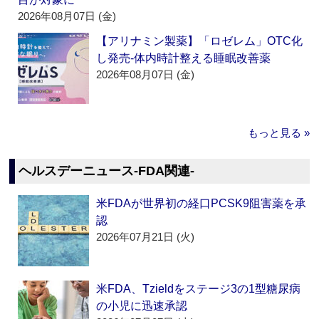
2026年08月07日 (金)
【アリナミン製薬】「ロゼレム」OTC化
し発売‐体内時計整える睡眠改善薬
2026年08月07日 (金)
もっと見る »
ヘルスデーニュース‐FDA関連‐
米FDAが世界初の経口PCSK9阻害薬を承
認
2026年07月21日 (火)
米FDA、Tzieldをステージ3の1型糖尿病
の小児に迅速承認