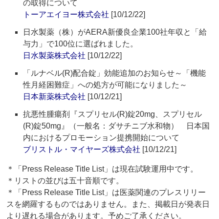
の取得について
トーアエイヨー株式会社
[10/12/22]
日水製薬（株）がAERA新優良企業100社年収と「給
与力」で100位に選ばれました。
日水製薬株式会社
[10/12/22]
「ルナベル(R)配合錠」効能追加のお知らせ～「機能
性月経困難症」への処方が可能になりました～
日本新薬株式会社
[10/12/21]
抗悪性腫瘍剤『スプリセル(R)錠20mg、スプリセル
(R)錠50mg』（一般名：ダサチニブ水和物） 日本国
内におけるプロモーション提携開始について
ブリストル・マイヤーズ株式会社
[10/12/21]
＊「Press Release Title List」は現在試験運用中です。
＊リストの並びは五十音順です。
＊「Press Release Title List」は医薬関連のプレスリリー
スを網羅するものではありません。また、掲載日が発表日
より遅れる場合があります。予めご了承ください。