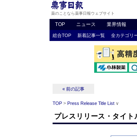
薬のことなら薬事日報ウェブサイト
TOP
ニュース
業界情報
総合TOP
新着記事一覧
全カテゴリ
« 前の記事
TOP
>
Press Release Title List
∨
プレスリリース・タイトルリス