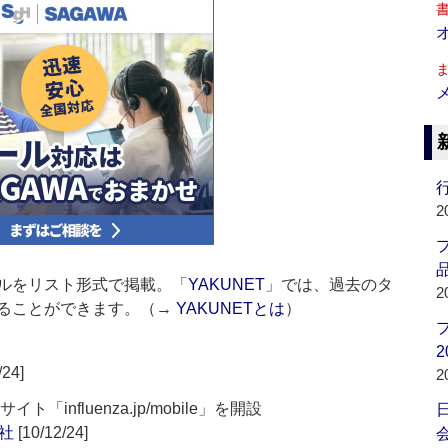
行
2
品
ルをリスト形式で掲載。「
YAKUNET
」では、過去のタ
2
ることができます。（→
YAKUNETとは
）
2
/24]
2
influenza.jp/mobile」を開設
社
[10/12/24]
会