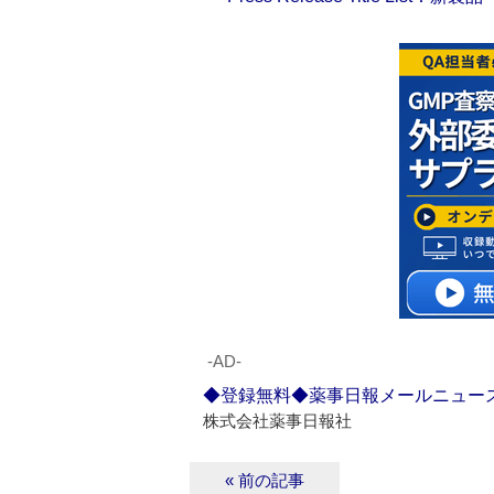
‐AD‐
◆登録無料◆薬事日報メールニュー
株式会社薬事日報社
« 前の記事