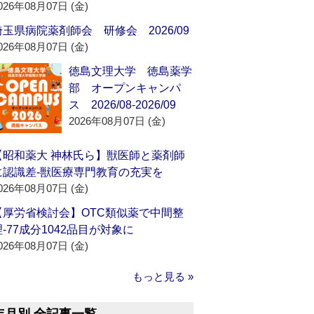
026年08月07日 (金)
埼玉県病院薬剤師会 研修会 2026/09
026年08月07日 (金)
徳島文理大学 徳島薬学
部 オープンキャンパ
ス 2026/08-2026/09
2026年08月07日 (金)
【昭和薬大 神林氏ら】獣医師と薬剤師
に認識差‐獣医療専門教育の充実を
026年08月07日 (金)
【厚労省検討会】OTC類似薬で中間整
理‐77成分1042品目が対象に
026年08月07日 (金)
もっと見る »