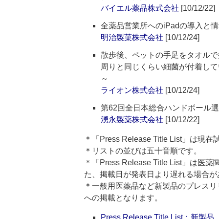
バイエル薬品株式会社
[10/12/22]
全薬品営業所へのiPadの導入と
明治製菓株式会社
[10/12/24]
散歩後、ペットの手足をタオルで
周りと同じくらい細菌が付着して
～
ライオン株式会社
[10/12/24]
第62回全日本総合ハンドボール
湧永製薬株式会社
[10/12/22]
＊「Press Release Title List
＊リストの並びは五十音順です。
＊「Press Release Title 
た、掲載日が発表日より遅れる場合が
＊一般用医薬品など新製品のプレスリリースのタ
への掲載となります。
Press Release Title List：新製品