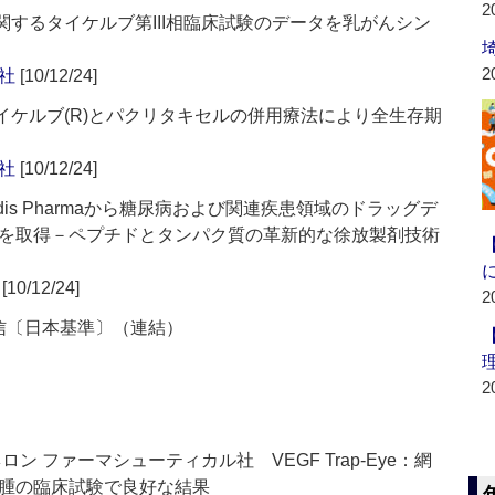
2
関するタイケルブ第III相臨床試験のデータを乳がんシン
2
社
[10/12/24]
イケルブ(R)とパクリタキセルの併用療法により全生存期
社
[10/12/24]
dis Pharmaから糖尿病および関連疾患領域のドラッグデ
を取得－ペプチドとタンパク質の革新的な徐放製剤技術
[10/12/24]
2
短信〔日本基準〕（連結）
2
ン ファーマシューティカル社 VEGF Trap-Eye：網
腫の臨床試験で良好な結果